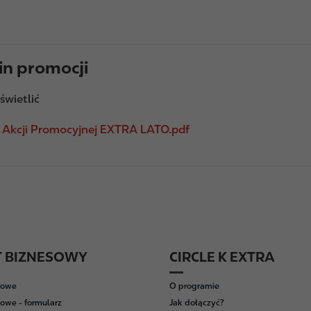
n promocji
świetlić
 Akcji Promocyjnej EXTRA LATO.pdf
T BIZNESOWY
CIRCLE K EXTRA
wowe
O programie
owe - formularz
Jak dołączyć?