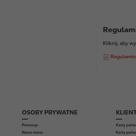
Regulami
Kliknij, aby wy
F
Regulamin
i
l
e
OSOBY PRYWATNE
KLIEN
F
o
Promocje
Karty pali
o
Nasze menu
Karty paliw
t