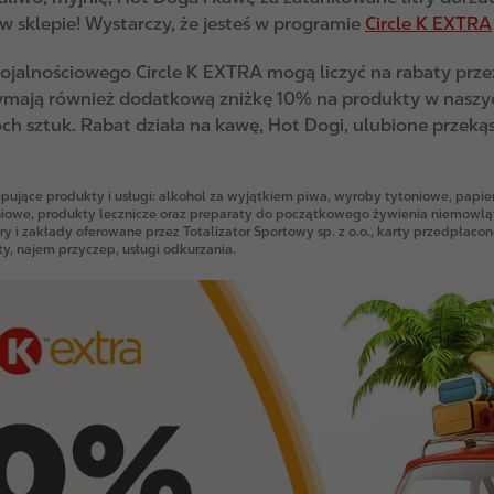
w sklepie! Wystarczy, że jesteś w programie
Circle K EXTRA
ojalnościowego Circle K EXTRA mogą liczyć na rabaty przez 
zymają również dodatkową zniżkę 10% na produkty w naszy
 sztuk. Rabat działa na kawę, Hot Dogi, ulubione przekąsk
pujące produkty i usługi: alkohol za wyjątkiem piwa, wyroby tytoniowe, papier
iowe, produkty lecznicze oraz preparaty do początkowego żywienia niemowląt
ry i zakłady oferowane przez Totalizator Sportowy sp. z o.o., karty przedpłacon
y, najem przyczep, usługi odkurzania.