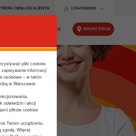
STREFA OBSŁUGI KLIENTA
LOGOWANIE
ZNAJDŹ STACJĘ
DU
ODPOWIEDZIALNY BIZNES
rzystywać pliki cookies
z zapisywanie informacji
ne osobowe – w takim
dzibą w Warszawie.
unkcjonowania,
 odwiedzin i akcji
jami plików cookies
s na Twoim urządzeniu.
ą zgodę. Więcej