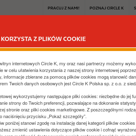
T
PRACUJ Z NAMI!
POZNAJ CIRCLE K
o
p
m
CIRCLE K EXTRA
PRODUKTY I PROMOCJE
DLA SAMOCHO
e
KORZYSTA Z PLIKÓW COOKIE
n
u
witryn internetowych Circle K, my oraz nasi partnerzy możemy wyko
e w celu ułatwienia korzystania z naszej strony internetowej poprze
dy, informacje zbierane za pomocą plików cookies mogą stanowić da
orem Twoich danych osobowych jest Circle K Polska sp. z o.o. z sie
netowej wykorzystujemy następujące pliki cookies: niezbędne do jej f
A LATO!
ie strony do Twoich preferencji, pozwalające na dokonanie statystyk
j stronie oraz pliki cookies marketingowe. Z poszczególnymi rodza
 naciśnięciu przycisku „Pokaż szczegóły”.
poniżej stanowi zgodę na instalację danej kategorii plików cookie
żesz zmienić ustawienia dotyczące plików cookie i cofnąć wyrażon