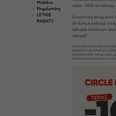
Mobilna
rabat -10% na zakupy 
Regulaminy
LETNIE
Uczestnicy programu l
RABATY
do końca wakacji otr
zakupie minimum dwóch
zakupy!
Z promocji wyłączone są nastę
zapasowe lub rekwizyty tyton
dystrybutorów, usługi myjni, g
telefonów komórkowych, bilet
I
m
a
g
e