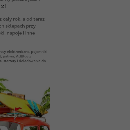
!
cały rok, a od teraz
ch sklepach przy
i, napoje i inne
osy elektroniczne, pojemniki
, paliwa, AdBlue z
e, startery i doładowania do