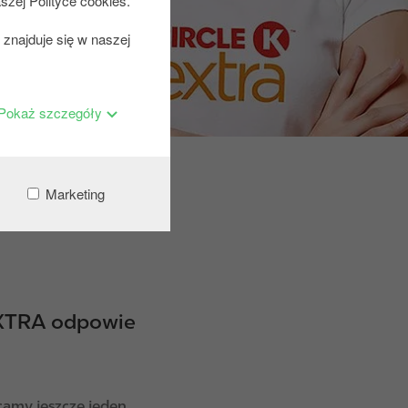
szej Polityce cookies.
znajduje się w naszej
Pokaż szczegóły
 Circle
Marketing
 EXTRA odpowie
camy jeszcze jeden