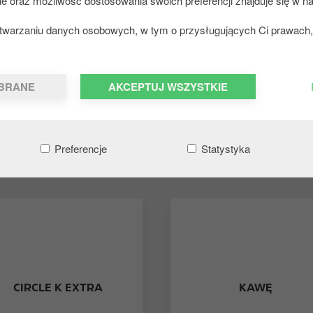
ie oraz możliwość dostosowania swoich preferencji znajduje się w na
zetwarzaniu danych osobowych, w tym o przysługujących Ci prawach, 
BRANE
AKCEPTUJ WSZYSTKIE
NA CIRCLE K ZNAJDZIESZ:
Preferencje
Statystyka
CIRCLE K EXTRA
KAWĘ