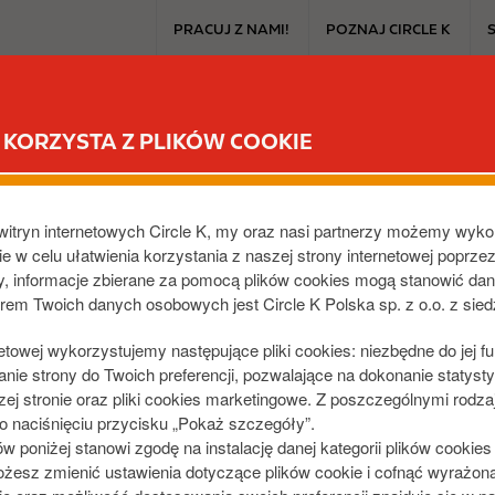
T
PRACUJ Z NAMI!
POZNAJ CIRCLE K
o
p
m
CIRCLE K EXTRA
PRODUKTY I PROMOCJE
DLA SAMOCHO
e
KORZYSTA Z PLIKÓW COOKIE
n
u
I
m
witryn internetowych Circle K, my oraz nasi partnerzy możemy wyko
a
e w celu ułatwienia korzystania z naszej strony internetowej poprze
g
 NA
dy, informacje zbierane za pomocą plików cookies mogą stanowić da
e
orem Twoich danych osobowych jest Circle K Polska sp. z o.o. z sie
netowej wykorzystujemy następujące pliki cookies: niezbędne do jej f
ie strony do Twoich preferencji, pozwalające na dokonanie statystyk
j stronie oraz pliki cookies marketingowe. Z poszczególnymi rodza
rcle K w zakładce
 naciśnięciu przycisku „Pokaż szczegóły”.
abatem na paliwo.
poniżej stanowi zgodę na instalację danej kategorii plików cookie
żesz zmienić ustawienia dotyczące plików cookie i cofnąć wyrażon