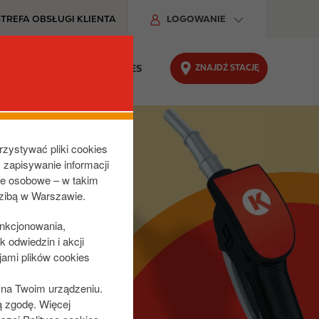
STREFA OBSŁUGI KLIENTA
LOGOWANIE
ZNAJDŹ STACJĘ
DU
ODPOWIEDZIALNY BIZNES
rzystywać pliki cookies
z zapisywanie informacji
ne osobowe – w takim
dzibą w Warszawie.
unkcjonowania,
 odwiedzin i akcji
jami plików cookies
s na Twoim urządzeniu.
ą zgodę. Więcej