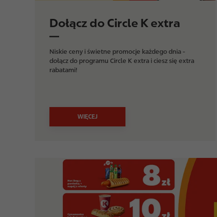
Dołącz do Circle K extra
Niskie ceny i świetne promocje każdego dnia -
dołącz do programu Circle K extra i ciesz się extra
rabatami!
WIĘCEJ
I
m
a
g
e