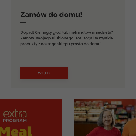
Zamów do domu!
Dopadł Cię nagły głód lub niehandlowa niedziela?
Zamów swojego ulubionego Hot Doga i wszystkie
produkty z naszego sklepu prosto do domu!
WIĘCEJ
I
m
a
g
e