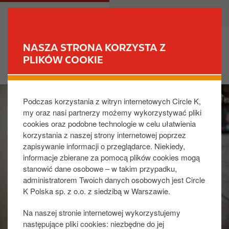
P
M
DLA CIEBIE
DLA BIZNESU
r
a
z
i
e
n
NASZA STRONA KORZYSTA Z
j
n
PLIKÓW COOKIE
ZNAJDŹ STACJĘ
d
a
ź
v
I
d
i
Podczas korzystania z witryn internetowych Circle K,
m
o
g
my oraz nasi partnerzy możemy wykorzystywać pliki
a
t
a
cookies oraz podobne technologie w celu ułatwienia
g
r
t
korzystania z naszej strony internetowej poprzez
e
e
i
zapisywanie informacji o przeglądarce. Niekiedy,
ś
o
informacje zbierane za pomocą plików cookies mogą
c
n
stanowić dane osobowe – w takim przypadku,
i
administratorem Twoich danych osobowych jest Circle
K Polska sp. z o.o. z siedzibą w Warszawie.
Na naszej stronie internetowej wykorzystujemy
następujące pliki cookies: niezbędne do jej