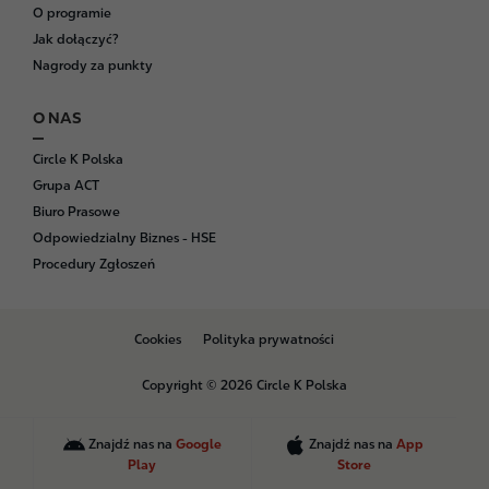
O programie
Jak dołączyć?
Nagrody za punkty
O NAS
Circle K Polska
Grupa ACT
Biuro Prasowe
Odpowiedzialny Biznes - HSE
Procedury Zgłoszeń
B
Cookies
Polityka prywatności
o
t
Copyright © 2026 Circle K Polska
t
o
m
Znajdź nas na
Google
Znajdź nas na
App
Play
Store