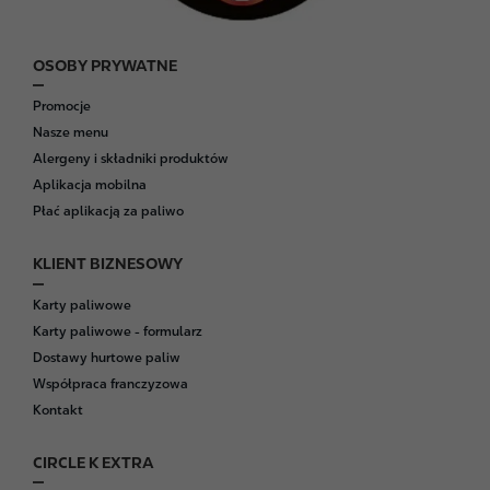
OSOBY PRYWATNE
F
o
Promocje
o
Nasze menu
t
Alergeny i składniki produktów
e
Aplikacja mobilna
r
Płać aplikacją za paliwo
KLIENT BIZNESOWY
Karty paliwowe
Karty paliwowe - formularz
Dostawy hurtowe paliw
Współpraca franczyzowa
Kontakt
CIRCLE K EXTRA