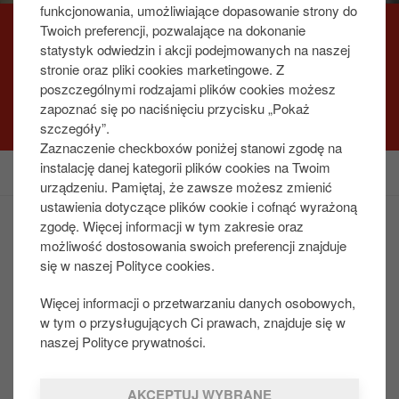
funkcjonowania, umożliwiające dopasowanie strony do
Twoich preferencji, pozwalające na dokonanie
DIESEL MILES
statystyk odwiedzin i akcji podejmowanych na naszej
stronie oraz pliki cookies marketingowe. Z
poszczególnymi rodzajami plików cookies możesz
Lepsza ochrona silnika
zapoznać się po naciśnięciu przycisku „Pokaż
szczegóły”.
Zaznaczenie checkboxów poniżej stanowi zgodę na
instalację danej kategorii plików cookies na Twoim
urządzeniu. Pamiętaj, że zawsze możesz zmienić
ustawienia dotyczące plików cookie i cofnąć wyrażoną
zgodę. Więcej informacji w tym zakresie oraz
Paliwa
możliwość dostosowania swoich preferencji znajduje
Benzyna
się w naszej Polityce cookies.
Olej napędowy
Więcej informacji o przetwarzaniu danych osobowych,
LPG SupraGas
w tym o przysługujących Ci prawach, znajduje się w
AdBlue
naszej Polityce prywatności.
Paliwa zimowe
System kontroli jakości paliw
AKCEPTUJ WYBRANE