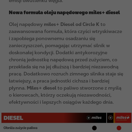
emisji dwutlenku węgla.
Nowa formuła o
leju napędowego miles+ diesel
Olej napędowy
miles+ Diesel od Circle K
to
zaawansowana formuła, która czyści wtryskiwacze
i zapobiega ponownemu osadzaniu się
zanieczyszczeń, pomagając utrzymać silnik w
doskonałej kondycji. Dodatki antykorozyjne
chronią jednostkę napędową przed zużyciem, co
przekłada się na jej dłuższą i bardziej niezawodną
pracę. Dodatkowo rozruch zimnego silnika staje się
łatwiejszy, a praca jednostki cichsza i bardziej
płynna.
Miles+ diesel
to paliwo stworzone z myślą
o kierowcach, którzy oczekują niezawodności,
efektywności i lepszych osiągów każdego dnia.
I
m
a