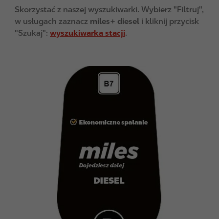
Skorzystać z naszej wyszukiwarki. Wybierz "Filtruj",
w usługach zaznacz
miles+ diesel
i kliknij przycisk
"Szukaj":
wyszukiwarka stacji
.
I
m
a
g
e