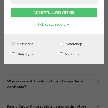
W jaki sposób gromadzimy Twoje dane
AKCEPTUJ WSZYSTKIE
osobowe?
Pokaż szczegóły
Komu przekazujemy Twoje dane osobowe?
Niezbędne
Preferencje
Statystyka
Marketing
Jakiego rodzaju dane osobowe są
gromadzone i przetwarzane przez Circle K?
W jaki sposób Circle K chroni Twoje dane
osobowe?
Kiedy Circle K korzysta z usług podmiotów