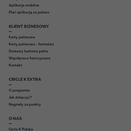
e
Aplikacja mobilna
r
Płać aplikacją za paliwo
KLIENT BIZNESOWY
Karty paliwowe
Karty paliwowe - formularz
Dostawy hurtowe paliw
Współpraca franczyzowa
Kontakt
CIRCLE K EXTRA
O programie
Jak dołączyć?
Nagrody za punkty
O NAS
Circle K Polska