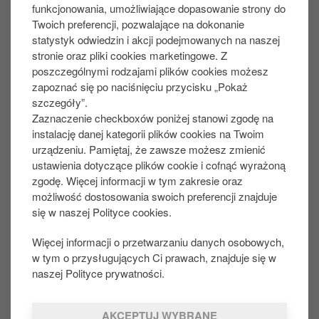
funkcjonowania, umożliwiające dopasowanie strony do
osobowe.
Twoich preferencji, pozwalające na dokonanie
statystyk odwiedzin i akcji podejmowanych na naszej
Polityka prywatności Circle K
stronie oraz pliki cookies marketingowe. Z
poszczególnymi rodzajami plików cookies możesz
zapoznać się po naciśnięciu przycisku „Pokaż
Kim jesteśmy?
szczegóły”.
Zaznaczenie checkboxów poniżej stanowi zgodę na
instalację danej kategorii plików cookies na Twoim
urządzeniu. Pamiętaj, że zawsze możesz zmienić
W jaki sposób i w jakich sytuacjach stosuje
ustawienia dotyczące plików cookie i cofnąć wyrażoną
się oświadczenie dotyczące prywatności?
zgodę. Więcej informacji w tym zakresie oraz
możliwość dostosowania swoich preferencji znajduje
się w naszej Polityce cookies.
W jaki sposób Circle K działa jako
administrator danych?
Więcej informacji o przetwarzaniu danych osobowych,
w tym o przysługujących Ci prawach, znajduje się w
naszej Polityce prywatności.
Dlaczego gromadzimy Twoje dane osobowe?
AKCEPTUJ WYBRANE