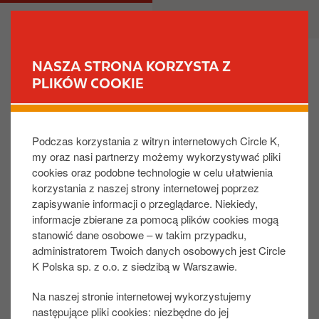
P
M
DLA CIEBIE
DLA BIZNESU
r
a
z
i
e
n
NASZA STRONA KORZYSTA Z
j
n
PLIKÓW COOKIE
ZNAJDŹ STACJĘ
d
a
ź
v
POLITYKA PRYWATNOŚCI
d
i
Podczas korzystania z witryn internetowych Circle K,
o
g
my oraz nasi partnerzy możemy wykorzystywać pliki
t
a
cookies oraz podobne technologie w celu ułatwienia
r
t
korzystania z naszej strony internetowej poprzez
Polityka prywatności
e
i
zapisywanie informacji o przeglądarce. Niekiedy,
ś
o
informacje zbierane za pomocą plików cookies mogą
c
n
stanowić dane osobowe – w takim przypadku,
Grupa Circle K szanuje Twoją prywatność,
i
administratorem Twoich danych osobowych jest Circle
dlatego przygotowała niniejsze oświadczenie
K Polska sp. z o.o. z siedzibą w Warszawie.
na temat prywatności, z którego dowiesz się, w
jaki sposób gromadzimy, wykorzystujemy,
Na naszej stronie internetowej wykorzystujemy
następujące pliki cookies: niezbędne do jej
przechowujemy i przekazujemy Twoje dane