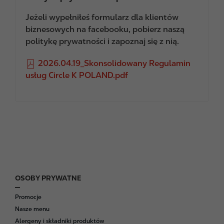
Jeżeli wypełniłeś formularz dla klientów
biznesowych na facebooku, pobierz naszą
politykę prywatności i zapoznaj się z nią.
F
2026.04.19_Skonsolidowany Regulamin
i
usług Circle K POLAND.pdf
l
e
OSOBY PRYWATNE
F
o
Promocje
o
Nasze menu
t
Alergeny i składniki produktów