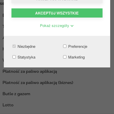
SERVICES
AKCEPTUJ WSZYSTKIE
Ekspres do kawy
Pokaż szczegóły
Truck Diesel
AdBlue pakowane
Niezbędne
Preferencje
Hot Dogi
Statystyka
Marketing
Wi-Fi
Płatność za paliwo aplikacją
Płatność za paliwo aplikacją (biznes)
Butle z gazem
Lotto