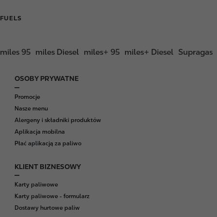
FUELS
miles 95
miles Diesel
miles+ 95
miles+ Diesel
Supragas
OSOBY PRYWATNE
F
o
Promocje
o
Nasze menu
t
Alergeny i składniki produktów
e
Aplikacja mobilna
r
Płać aplikacją za paliwo
KLIENT BIZNESOWY
Karty paliwowe
Karty paliwowe - formularz
Dostawy hurtowe paliw