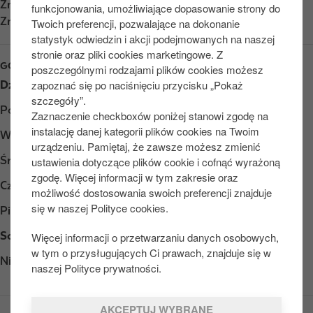
Znajdź nas na
App Store
funkcjonowania, umożliwiające dopasowanie strony do
Znajdź nas na
Google Play
Twoich preferencji, pozwalające na dokonanie
statystyk odwiedzin i akcji podejmowanych na naszej
stronie oraz pliki cookies marketingowe. Z
GODZINY OTWARCIA
poszczególnymi rodzajami plików cookies możesz
zapoznać się po naciśnięciu przycisku „Pokaż
Dzień
Opening hours
szczegóły”.
Poniedziałek
Otwarte 24/7
Zaznaczenie checkboxów poniżej stanowi zgodę na
instalację danej kategorii plików cookies na Twoim
Wtorek
Otwarte 24/7
urządzeniu. Pamiętaj, że zawsze możesz zmienić
Środa
Otwarte 24/7
ustawienia dotyczące plików cookie i cofnąć wyrażoną
zgodę. Więcej informacji w tym zakresie oraz
Czwartek
Otwarte 24/7
możliwość dostosowania swoich preferencji znajduje
się w naszej Polityce cookies.
Piątek
Otwarte 24/7
Sobota
Otwarte 24/7
Więcej informacji o przetwarzaniu danych osobowych,
w tym o przysługujących Ci prawach, znajduje się w
Niedziela
Otwarte 24/7
naszej Polityce prywatności.
AKCEPTUJ WYBRANE