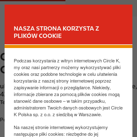
P
M
DLA CIEBIE
DLA BIZNESU
r
a
z
i
e
n
NASZA STRONA KORZYSTA Z
j
n
PLIKÓW COOKIE
ZNAJDŹ STACJĘ
d
a
ź
v
CIRCLE K ZAWIERCIE,
d
i
Podczas korzystania z witryn internetowych Circle K,
o
g
OBRONCOW POCZTY
my oraz nasi partnerzy możemy wykorzystywać pliki
t
a
cookies oraz podobne technologie w celu ułatwienia
r
t
korzystania z naszej strony internetowej poprzez
e
i
ul. Obrońców Poczty Gdańskiej 20
,
Zawiercie
,
zapisywanie informacji o przeglądarce. Niekiedy,
ś
o
42-400
,
PL
informacje zbierane za pomocą plików cookies mogą
c
n
stanowić dane osobowe – w takim przypadku,
Telefon:
+48326718909
i
administratorem Twoich danych osobowych jest Circle
K Polska sp. z o.o. z siedzibą w Warszawie.
Poznaj wskazówki dojazdu
Na naszej stronie internetowej wykorzystujemy
następujące pliki cookies: niezbędne do jej