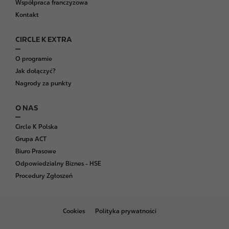
Współpraca franczyzowa
Kontakt
CIRCLE K EXTRA
O programie
Jak dołączyć?
Nagrody za punkty
O NAS
Circle K Polska
Grupa ACT
Biuro Prasowe
Odpowiedzialny Biznes - HSE
Procedury Zgłoszeń
B
Cookies
Polityka prywatności
o
t