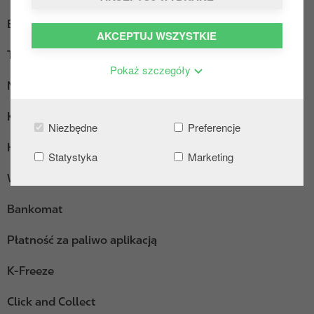
Ekspres do kawy
AKCEPTUJ WSZYSTKIE
Truck Diesel
Pokaż szczegóły
Myjnia
Kącik wypoczynkowy
Niezbędne
Preferencje
Hot Dogi
Statystyka
Marketing
Wi-Fi
Bankomat
Płatność za paliwo aplikacją
K-Freeze
Click and Collect