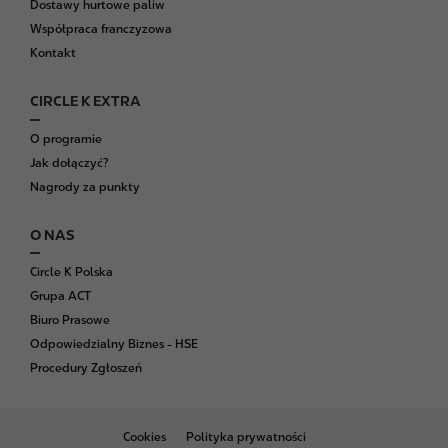
Dostawy hurtowe paliw
Współpraca franczyzowa
Kontakt
CIRCLE K EXTRA
O programie
Jak dołączyć?
Nagrody za punkty
O NAS
Circle K Polska
Grupa ACT
Biuro Prasowe
Odpowiedzialny Biznes - HSE
Procedury Zgłoszeń
B
Cookies
Polityka prywatności