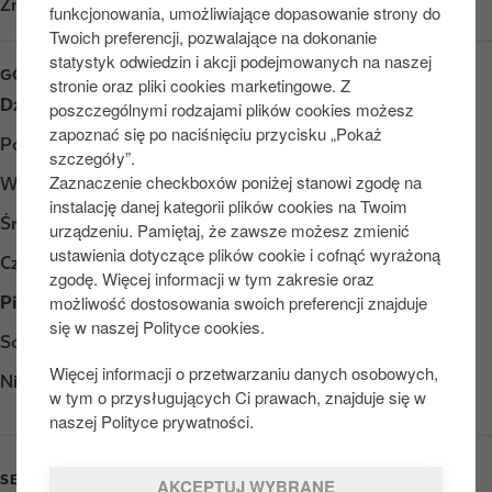
Znajdź nas na
Google Play
funkcjonowania, umożliwiające dopasowanie strony do
Twoich preferencji, pozwalające na dokonanie
statystyk odwiedzin i akcji podejmowanych na naszej
GODZINY OTWARCIA
stronie oraz pliki cookies marketingowe. Z
Dzień
Opening hours
poszczególnymi rodzajami plików cookies możesz
zapoznać się po naciśnięciu przycisku „Pokaż
Poniedziałek
Otwarte 24/7
szczegóły”.
Zaznaczenie checkboxów poniżej stanowi zgodę na
Wtorek
Otwarte 24/7
instalację danej kategorii plików cookies na Twoim
Środa
Otwarte 24/7
urządzeniu. Pamiętaj, że zawsze możesz zmienić
ustawienia dotyczące plików cookie i cofnąć wyrażoną
Czwartek
Otwarte 24/7
zgodę. Więcej informacji w tym zakresie oraz
możliwość dostosowania swoich preferencji znajduje
Piątek
Otwarte 24/7
się w naszej Polityce cookies.
Sobota
Otwarte 24/7
Więcej informacji o przetwarzaniu danych osobowych,
Niedziela
Otwarte 24/7
w tym o przysługujących Ci prawach, znajduje się w
naszej Polityce prywatności.
SERVICES
AKCEPTUJ WYBRANE