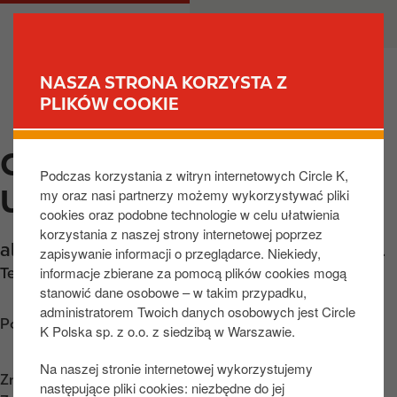
P
M
DLA CIEBIE
DLA BIZNESU
r
a
z
i
e
n
NASZA STRONA KORZYSTA Z
j
n
PLIKÓW COOKIE
ZNAJDŹ STACJĘ
d
a
ź
v
CIRCLE K WARSZAWA
d
i
Podczas korzystania z witryn internetowych Circle K,
o
g
URSUS, JEROZOLIMSKIE
my oraz nasi partnerzy możemy wykorzystywać pliki
t
a
cookies oraz podobne technologie w celu ułatwienia
r
t
korzystania z naszej strony internetowej poprzez
e
i
al. Jerozolimskie 228
,
Warszawa
,
02-495
,
PL
zapisywanie informacji o przeglądarce. Niekiedy,
ś
o
informacje zbierane za pomocą plików cookies mogą
Telefon:
+48226626497
c
n
stanowić dane osobowe – w takim przypadku,
i
administratorem Twoich danych osobowych jest Circle
Poznaj wskazówki dojazdu
K Polska sp. z o.o. z siedzibą w Warszawie.
Na naszej stronie internetowej wykorzystujemy
Znajdź nas na
App Store
następujące pliki cookies: niezbędne do jej