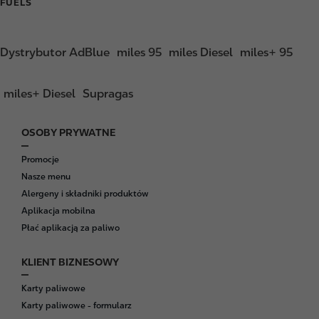
FUELS
Dystrybutor AdBlue
miles 95
miles Diesel
miles+ 95
miles+ Diesel
Supragas
OSOBY PRYWATNE
F
o
Promocje
o
Nasze menu
t
Alergeny i składniki produktów
e
Aplikacja mobilna
r
Płać aplikacją za paliwo
KLIENT BIZNESOWY
Karty paliwowe
Karty paliwowe - formularz