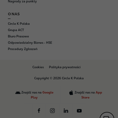
Nagrody za punkty
O NAS
Circle K Polska
Grupa ACT
Biuro Prasowe
Odpowiedzialny Biznes - HSE
Procedury Zgłoszeń
B
Cookies
Polityka prywatności
o
t
Copyright © 2026 Circle K Polska
t
o
m
Znajdź nas na
Google
Znajdź nas na
App
Play
Store