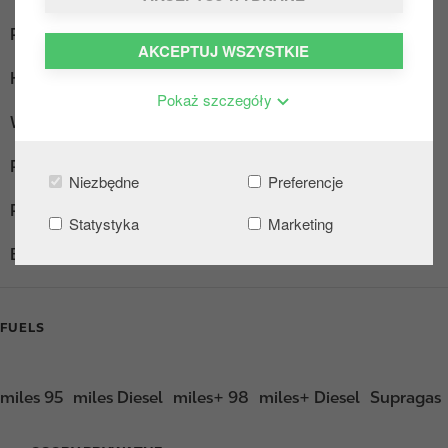
Parking dla ciężarówek
AKCEPTUJ WSZYSTKIE
Hot Dogi
Pokaż szczegóły
Wi-Fi
Płatność za paliwo aplikacją
Niezbędne
Preferencje
Płatność za paliwo aplikacją (biznes)
Statystyka
Marketing
Butle z gazem
FUELS
miles 95
miles Diesel
miles+ 98
miles+ Diesel
Supragas