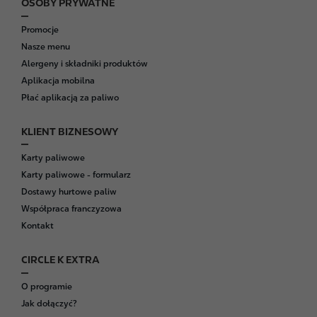
OSOBY PRYWATNE
F
o
Promocje
o
Nasze menu
t
Alergeny i składniki produktów
e
Aplikacja mobilna
r
Płać aplikacją za paliwo
KLIENT BIZNESOWY
Karty paliwowe
Karty paliwowe - formularz
Dostawy hurtowe paliw
Współpraca franczyzowa
Kontakt
CIRCLE K EXTRA
O programie
Jak dołączyć?