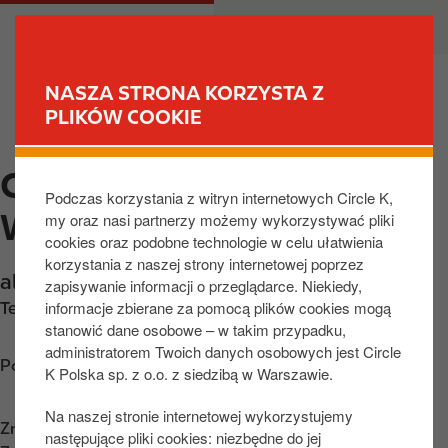
P
M
DLA CIEBIE
DLA BIZNESU
r
a
z
i
e
n
NASZA STRONA KORZYSTA Z
j
n
PLIKÓW COOKIE
ZNAJDŹ STACJĘ
d
a
ź
v
CIRCLE K TARNOBRZEG,
d
i
Podczas korzystania z witryn internetowych Circle K,
o
g
WARSZAWSKA
my oraz nasi partnerzy możemy wykorzystywać pliki
t
a
cookies oraz podobne technologie w celu ułatwienia
r
t
korzystania z naszej strony internetowej poprzez
e
i
al. Warszawska 178
,
Tarnobrzeg
,
39-400
,
PL
zapisywanie informacji o przeglądarce. Niekiedy,
ś
o
informacje zbierane za pomocą plików cookies mogą
Telefon:
+48158220469
c
n
stanowić dane osobowe – w takim przypadku,
i
administratorem Twoich danych osobowych jest Circle
Poznaj wskazówki dojazdu
K Polska sp. z o.o. z siedzibą w Warszawie.
Na naszej stronie internetowej wykorzystujemy
Znajdź nas na
App Store
następujące pliki cookies: niezbędne do jej