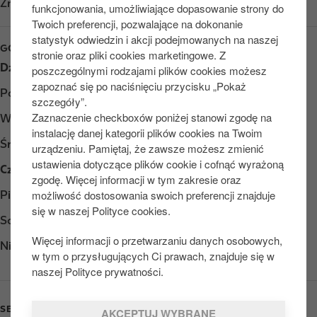
Znajdź nas na
Google Play
funkcjonowania, umożliwiające dopasowanie strony do
Twoich preferencji, pozwalające na dokonanie
statystyk odwiedzin i akcji podejmowanych na naszej
GODZINY OTWARCIA
stronie oraz pliki cookies marketingowe. Z
Dzień
Opening hours
poszczególnymi rodzajami plików cookies możesz
zapoznać się po naciśnięciu przycisku „Pokaż
Poniedziałek
Otwarte 24/7
szczegóły”.
Zaznaczenie checkboxów poniżej stanowi zgodę na
Wtorek
Otwarte 24/7
instalację danej kategorii plików cookies na Twoim
Środa
Otwarte 24/7
urządzeniu. Pamiętaj, że zawsze możesz zmienić
ustawienia dotyczące plików cookie i cofnąć wyrażoną
Czwartek
Otwarte 24/7
zgodę. Więcej informacji w tym zakresie oraz
możliwość dostosowania swoich preferencji znajduje
Piątek
Otwarte 24/7
się w naszej Polityce cookies.
Sobota
Otwarte 24/7
Więcej informacji o przetwarzaniu danych osobowych,
Niedziela
Otwarte 24/7
w tym o przysługujących Ci prawach, znajduje się w
naszej Polityce prywatności.
SERVICES
AKCEPTUJ WYBRANE