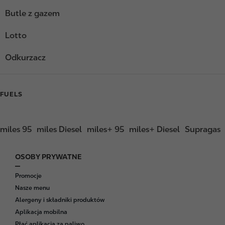
Butle z gazem
Lotto
Odkurzacz
FUELS
miles 95
miles Diesel
miles+ 95
miles+ Diesel
Supragas
OSOBY PRYWATNE
F
o
Promocje
o
Nasze menu
t
Alergeny i składniki produktów
e
Aplikacja mobilna
r
Płać aplikacją za paliwo