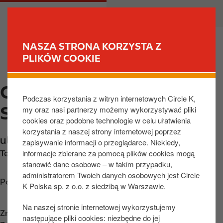
P
M
DLA CIEBIE
DLA BIZNESU
r
a
z
i
e
n
NASZA STRONA KORZYSTA Z
j
n
PLIKÓW COOKIE
ZNAJDŹ STACJĘ
d
a
ź
v
CIRCLE K TARNOBRZEG,
d
i
Podczas korzystania z witryn internetowych Circle K,
o
g
SIENKIEWICZA
my oraz nasi partnerzy możemy wykorzystywać pliki
t
a
cookies oraz podobne technologie w celu ułatwienia
r
t
korzystania z naszej strony internetowej poprzez
e
i
ul. Sienkiewicza 78
,
Tarnobrzeg
,
39-400
,
PL
zapisywanie informacji o przeglądarce. Niekiedy,
ś
o
informacje zbierane za pomocą plików cookies mogą
Telefon:
+48158235727
c
n
stanowić dane osobowe – w takim przypadku,
i
administratorem Twoich danych osobowych jest Circle
Poznaj wskazówki dojazdu
K Polska sp. z o.o. z siedzibą w Warszawie.
Na naszej stronie internetowej wykorzystujemy
Znajdź nas na
App Store
następujące pliki cookies: niezbędne do jej