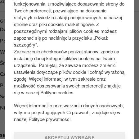
Znajdź nas na
Google Play
funkcjonowania, umożliwiające dopasowanie strony do
Twoich preferencji, pozwalające na dokonanie
statystyk odwiedzin i akcji podejmowanych na naszej
GODZINY OTWARCIA
stronie oraz pliki cookies marketingowe. Z
Dzień
Opening hours
poszczególnymi rodzajami plików cookies możesz
zapoznać się po naciśnięciu przycisku „Pokaż
Poniedziałek
Otwarte 24/7
szczegóły”.
Zaznaczenie checkboxów poniżej stanowi zgodę na
Wtorek
Otwarte 24/7
instalację danej kategorii plików cookies na Twoim
Środa
Otwarte 24/7
urządzeniu. Pamiętaj, że zawsze możesz zmienić
ustawienia dotyczące plików cookie i cofnąć wyrażoną
Czwartek
Otwarte 24/7
zgodę. Więcej informacji w tym zakresie oraz
możliwość dostosowania swoich preferencji znajduje
Piątek
Otwarte 24/7
się w naszej Polityce cookies.
Sobota
Otwarte 24/7
Więcej informacji o przetwarzaniu danych osobowych,
Niedziela
Otwarte 24/7
w tym o przysługujących Ci prawach, znajduje się w
naszej Polityce prywatności.
SERVICES
AKCEPTUJ WYBRANE