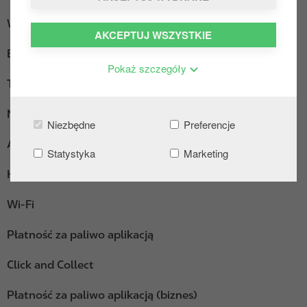
Wypożyczalnia przyczep
AKCEPTUJ WSZYSTKIE
Ekspres do kawy
Pokaż szczegóły
Truck Diesel
Myjnia bezdotykowa
Niezbędne
Preferencje
AdBlue pakowane
Statystyka
Marketing
Hot Dogi
Wi-Fi
Płatność za paliwo aplikacją
Click and Collect
Płatność za paliwo aplikacją (biznes)