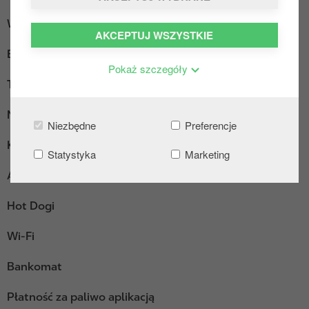
Wypożyczalnia przyczep
AKCEPTUJ WSZYSTKIE
Ekspres do kawy
Pokaż szczegóły
Truck Diesel
Myjnia
Niezbędne
Preferencje
Kącik wypoczynkowy
Statystyka
Marketing
AdBlue pakowane
Hot Dogi
Wi-Fi
Bankomat
Płatność za paliwo aplikacją