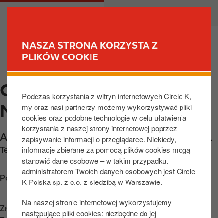
P
M
DLA CIEBIE
DLA BIZNESU
r
a
z
i
e
n
NASZA STRONA KORZYSTA Z
j
n
PLIKÓW COOKIE
ZNAJDŹ STACJĘ
d
a
ź
v
CIRCLE K SOPOT,
d
i
Podczas korzystania z witryn internetowych Circle K,
o
g
NIEPODLEGLOSCI
my oraz nasi partnerzy możemy wykorzystywać pliki
t
a
cookies oraz podobne technologie w celu ułatwienia
r
t
korzystania z naszej strony internetowej poprzez
e
i
Al. Niepodległości 627-637
,
Sopot
,
81-811
,
PL
zapisywanie informacji o przeglądarce. Niekiedy,
ś
o
informacje zbierane za pomocą plików cookies mogą
Telefon:
+48585510290
c
n
stanowić dane osobowe – w takim przypadku,
i
administratorem Twoich danych osobowych jest Circle
Poznaj wskazówki dojazdu
K Polska sp. z o.o. z siedzibą w Warszawie.
Na naszej stronie internetowej wykorzystujemy
Znajdź nas na
App Store
następujące pliki cookies: niezbędne do jej