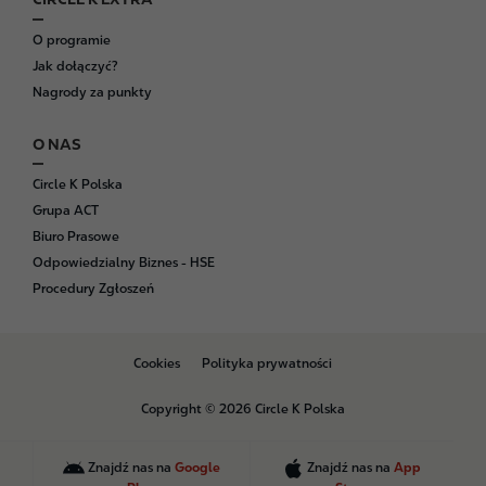
O programie
Jak dołączyć?
Nagrody za punkty
O NAS
Circle K Polska
Grupa ACT
Biuro Prasowe
Odpowiedzialny Biznes - HSE
Procedury Zgłoszeń
B
Cookies
Polityka prywatności
o
t
Copyright © 2026 Circle K Polska
t
o
m
Znajdź nas na
Google
Znajdź nas na
App