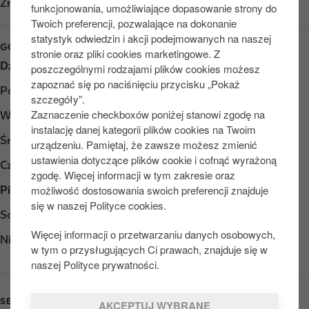
Znajdź nas na
Google Play
funkcjonowania, umożliwiające dopasowanie strony do
Twoich preferencji, pozwalające na dokonanie
statystyk odwiedzin i akcji podejmowanych na naszej
GODZINY OTWARCIA
stronie oraz pliki cookies marketingowe. Z
Dzień
Opening hours
poszczególnymi rodzajami plików cookies możesz
zapoznać się po naciśnięciu przycisku „Pokaż
Poniedziałek
Otwarte 24/7
szczegóły”.
Zaznaczenie checkboxów poniżej stanowi zgodę na
Wtorek
Otwarte 24/7
instalację danej kategorii plików cookies na Twoim
Środa
Otwarte 24/7
urządzeniu. Pamiętaj, że zawsze możesz zmienić
ustawienia dotyczące plików cookie i cofnąć wyrażoną
Czwartek
Otwarte 24/7
zgodę. Więcej informacji w tym zakresie oraz
możliwość dostosowania swoich preferencji znajduje
Piątek
Otwarte 24/7
się w naszej Polityce cookies.
Sobota
Otwarte 24/7
Więcej informacji o przetwarzaniu danych osobowych,
Niedziela
Otwarte 24/7
w tym o przysługujących Ci prawach, znajduje się w
naszej Polityce prywatności.
SERVICES
AKCEPTUJ WYBRANE