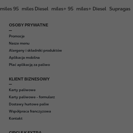
miles 95
miles Diesel
miles+ 95
miles+ Diesel
Supragas
OSOBY PRYWATNE
F
o
Promocje
o
Nasze menu
t
Alergeny i składniki produktów
e
Aplikacja mobilna
r
Płać aplikacją za paliwo
KLIENT BIZNESOWY
Karty paliwowe
Karty paliwowe - formularz
Dostawy hurtowe paliw
Współpraca franczyzowa
Kontakt
CIRCLE K EXTRA