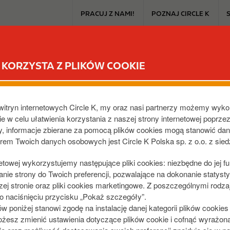
T
PRACUJ Z NAMI!
POZNAJ CIRCLE K
o
p
m
CIRCLE K EXTRA
PRODUKTY I PROMOCJE
DLA SAMOCHO
e
KORZYSTA Z PLIKÓW COOKIE
n
u
RZ, PLAC MOSTOWY
witryn internetowych Circle K, my oraz nasi partnerzy możemy wyko
,
PL
e w celu ułatwienia korzystania z naszej strony internetowej poprze
dy, informacje zbierane za pomocą plików cookies mogą stanowić da
orem Twoich danych osobowych jest Circle K Polska sp. z o.o. z sie
netowej wykorzystujemy następujące pliki cookies: niezbędne do jej f
ie strony do Twoich preferencji, pozwalające na dokonanie statystyk
j stronie oraz pliki cookies marketingowe. Z poszczególnymi rodza
 naciśnięciu przycisku „Pokaż szczegóły”.
poniżej stanowi zgodę na instalację danej kategorii plików cookie
żesz zmienić ustawienia dotyczące plików cookie i cofnąć wyrażon