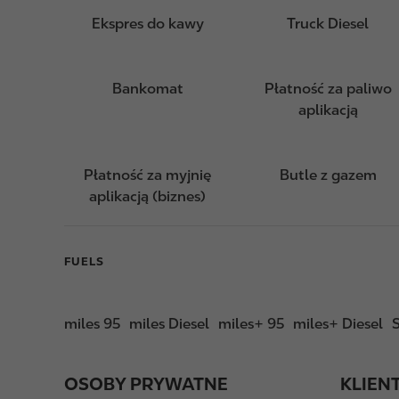
Ekspres do kawy
Truck Diesel
Bankomat
Płatność za paliwo
aplikacją
Płatność za myjnię
Butle z gazem
aplikacją (biznes)
FUELS
miles 95
miles Diesel
miles+ 95
miles+ Diesel
OSOBY PRYWATNE
KLIEN
F