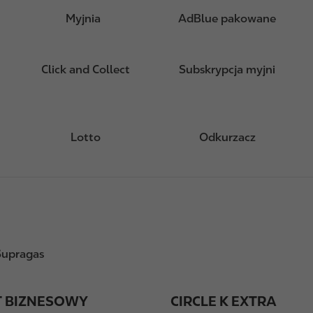
Myjnia
AdBlue pakowane
Click and Collect
Subskrypcja myjni
Lotto
Odkurzacz
Supragas
T BIZNESOWY
CIRCLE K EXTRA