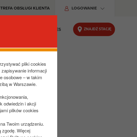
STREFA OBSŁUGI KLIENTA
LOGOWANIE
ZNAJDŹ STACJĘ
DU
ODPOWIEDZIALNY BIZNES
rzystywać pliki cookies
z zapisywanie informacji
ne osobowe – w takim
dzibą w Warszawie.
unkcjonowania,
 odwiedzin i akcji
jami plików cookies
s na Twoim urządzeniu.
ą zgodę. Więcej