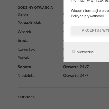
informacji w tym zakres
GODZINY OTWARCIA
Więcej informacji o pr
Dzień
Opening hours
Polityce prywatności.
Poniedziałek
Otwarte 24/7
AKCEPTUJ WY
Wtorek
Otwarte 24/7
Środa
Otwarte 24/7
Czwartek
Otwarte 24/7
Niezbędne
Piątek
Otwarte 24/7
Sobota
Otwarte 24/7
Niedziela
Otwarte 24/7
SERVICES