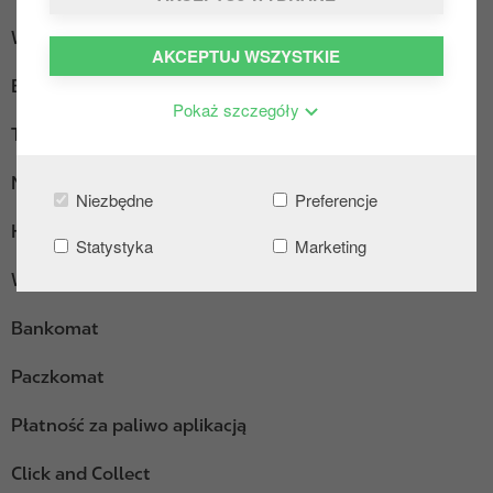
Wypożyczalnia przyczep
AKCEPTUJ WSZYSTKIE
Ekspres do kawy
Pokaż szczegóły
Truck Diesel
Myjnia
Niezbędne
Preferencje
Hot Dogi
Statystyka
Marketing
Wi-Fi
Bankomat
Paczkomat
Płatność za paliwo aplikacją
Click and Collect