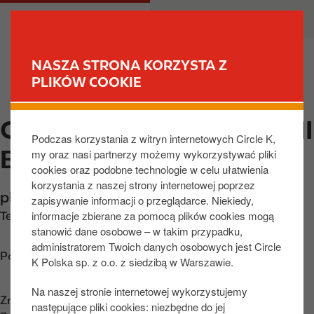
P
M
DLA CIEBIE
DLA BIZNESU
r
a
z
i
e
n
NASZA STRONA KORZYSTA Z
j
n
PLIKÓW COOKIE
ZNAJDŹ STACJĘ
d
a
ź
v
CIRCLE K PRZEMYSL, UNII
d
i
Podczas korzystania z witryn internetowych Circle K,
o
g
BRZESKIEJ
my oraz nasi partnerzy możemy wykorzystywać pliki
t
a
cookies oraz podobne technologie w celu ułatwienia
r
t
korzystania z naszej strony internetowej poprzez
e
i
pl. Unii Brzeskiej 2
,
Przemyśl
,
37-700
,
PL
zapisywanie informacji o przeglądarce. Niekiedy,
ś
o
informacje zbierane za pomocą plików cookies mogą
Telefon:
+48166707001
c
n
stanowić dane osobowe – w takim przypadku,
i
administratorem Twoich danych osobowych jest Circle
Poznaj wskazówki dojazdu
K Polska sp. z o.o. z siedzibą w Warszawie.
Na naszej stronie internetowej wykorzystujemy
Znajdź nas na
App Store
następujące pliki cookies: niezbędne do jej