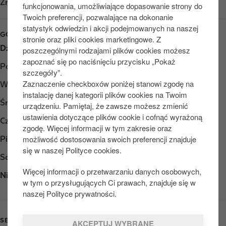
Znajdź nas na
Google Play
funkcjonowania, umożliwiające dopasowanie strony do
Twoich preferencji, pozwalające na dokonanie
statystyk odwiedzin i akcji podejmowanych na naszej
GODZINY OTWARCIA
stronie oraz pliki cookies marketingowe. Z
Dzień
Opening hours
poszczególnymi rodzajami plików cookies możesz
zapoznać się po naciśnięciu przycisku „Pokaż
Poniedziałek
Otwarte 24/7
szczegóły”.
Zaznaczenie checkboxów poniżej stanowi zgodę na
Wtorek
Otwarte 24/7
instalację danej kategorii plików cookies na Twoim
Środa
Otwarte 24/7
urządzeniu. Pamiętaj, że zawsze możesz zmienić
ustawienia dotyczące plików cookie i cofnąć wyrażoną
Czwartek
Otwarte 24/7
zgodę. Więcej informacji w tym zakresie oraz
możliwość dostosowania swoich preferencji znajduje
Piątek
Otwarte 24/7
się w naszej Polityce cookies.
Sobota
Otwarte 24/7
Więcej informacji o przetwarzaniu danych osobowych,
Niedziela
Otwarte 24/7
w tym o przysługujących Ci prawach, znajduje się w
naszej Polityce prywatności.
SERVICES
AKCEPTUJ WYBRANE