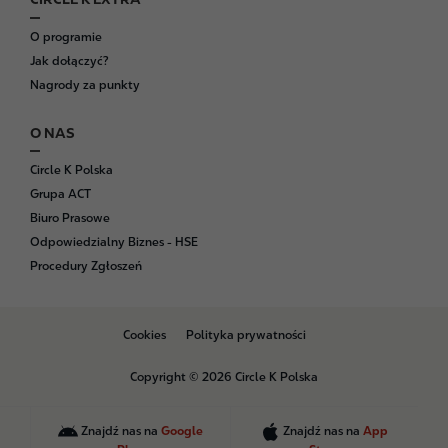
O programie
Jak dołączyć?
Nagrody za punkty
O NAS
Circle K Polska
Grupa ACT
Biuro Prasowe
Odpowiedzialny Biznes - HSE
Procedury Zgłoszeń
B
Cookies
Polityka prywatności
o
t
Copyright © 2026 Circle K Polska
t
o
m
Znajdź nas na
Google
Znajdź nas na
App