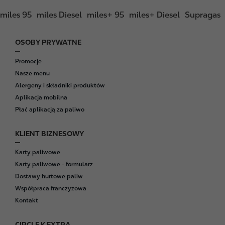
miles 95
miles Diesel
miles+ 95
miles+ Diesel
Supragas
OSOBY PRYWATNE
F
o
Promocje
o
Nasze menu
t
Alergeny i składniki produktów
e
Aplikacja mobilna
r
Płać aplikacją za paliwo
KLIENT BIZNESOWY
Karty paliwowe
Karty paliwowe - formularz
Dostawy hurtowe paliw
Współpraca franczyzowa
Kontakt
CIRCLE K EXTRA