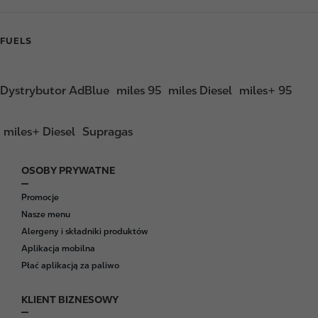
FUELS
Dystrybutor AdBlue
miles 95
miles Diesel
miles+ 95
miles+ Diesel
Supragas
OSOBY PRYWATNE
F
o
Promocje
o
Nasze menu
t
Alergeny i składniki produktów
e
Aplikacja mobilna
r
Płać aplikacją za paliwo
KLIENT BIZNESOWY