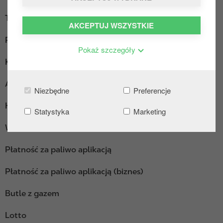
Truck Diesel
AKCEPTUJ WSZYSTKIE
Parking dla ciężarówek
Pokaż szczegóły
Kącik wypoczynkowy
AdBlue pakowane
Niezbędne
Preferencje
Hot Dogi
Statystyka
Marketing
Wi-Fi
Płatność za paliwo aplikacją
Płatność za paliwo aplikacją (biznes)
Butle z gazem
Lotto