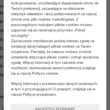
funkcjonowania, umożliwiające dopasowanie strony do
GODZINY OTWARCIA
Twoich preferencji, pozwalające na dokonanie
Dzień
Opening hours
statystyk odwiedzin i akcji podejmowanych na naszej
stronie oraz pliki cookies marketingowe. Z
Poniedziałek
Otwarte 24/7
poszczególnymi rodzajami plików cookies możesz
zapoznać się po naciśnięciu przycisku „Pokaż
Wtorek
Otwarte 24/7
szczegóły”.
Środa
Otwarte 24/7
Zaznaczenie checkboxów poniżej stanowi zgodę na
instalację danej kategorii plików cookies na Twoim
Czwartek
Otwarte 24/7
urządzeniu. Pamiętaj, że zawsze możesz zmienić
ustawienia dotyczące plików cookie i cofnąć wyrażoną
Piątek
Otwarte 24/7
zgodę. Więcej informacji w tym zakresie oraz
Sobota
Otwarte 24/7
możliwość dostosowania swoich preferencji znajduje
się w naszej Polityce cookies.
Niedziela
Otwarte 24/7
Więcej informacji o przetwarzaniu danych osobowych,
w tym o przysługujących Ci prawach, znajduje się w
naszej Polityce prywatności.
SERVICES
Ekspres do kawy
AKCEPTUJ WYBRANE