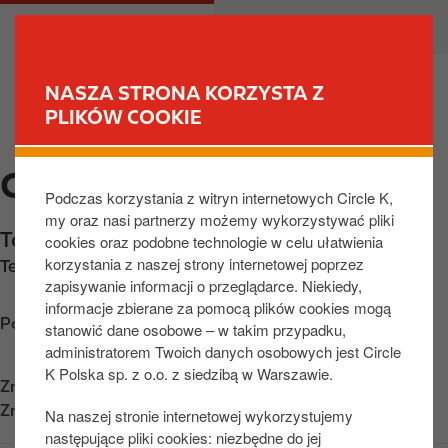
P
M
DLA CIEBIE
DLA BIZNESU
r
a
z
i
e
n
NASZA STRONA KORZYSTA Z
j
n
PLIKÓW COOKIE
ZNAJDŹ STACJĘ
d
a
ź
v
CIRCLE K PODGORZYN
d
i
Podczas korzystania z witryn internetowych Circle K,
o
g
my oraz nasi partnerzy możemy wykorzystywać pliki
t
a
Topolowa 2
,
Podgórzyn
,
58-562
,
PL
cookies oraz podobne technologie w celu ułatwienia
r
t
korzystania z naszej strony internetowej poprzez
Telefon:
+48757621882
e
i
zapisywanie informacji o przeglądarce. Niekiedy,
ś
o
informacje zbierane za pomocą plików cookies mogą
c
n
Poznaj wskazówki dojazdu
stanowić dane osobowe – w takim przypadku,
i
administratorem Twoich danych osobowych jest Circle
K Polska sp. z o.o. z siedzibą w Warszawie.
Znajdź nas na
App Store
Znajdź nas na
Google Play
Na naszej stronie internetowej wykorzystujemy
następujące pliki cookies: niezbędne do jej