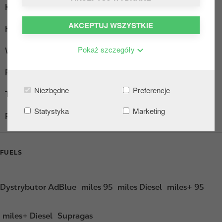
Kącik wypoczynkowy
AKCEPTUJ WSZYSTKIE
Hot Dogi
Pokaż szczegóły
Wi-Fi
Płatność za paliwo aplikacją
Niezbędne
Preferencje
Toalety
Statystyka
Marketing
Płatność za paliwo aplikacją (biznes)
FUELS
Dystrybutor AdBlue
miles 95
miles Diesel
miles+ 95
miles+ Diesel
Supragas