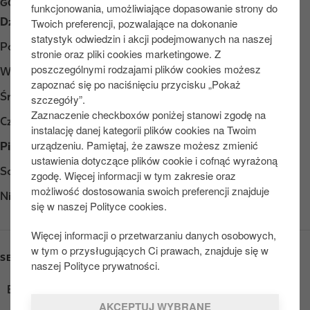
GODZINY OTWARCIA
funkcjonowania, umożliwiające dopasowanie strony do
Dzień
Opening hours
Twoich preferencji, pozwalające na dokonanie
statystyk odwiedzin i akcji podejmowanych na naszej
Poniedziałek
Otwarte 24/7
stronie oraz pliki cookies marketingowe. Z
poszczególnymi rodzajami plików cookies możesz
Wtorek
Otwarte 24/7
zapoznać się po naciśnięciu przycisku „Pokaż
Środa
Otwarte 24/7
szczegóły”.
Zaznaczenie checkboxów poniżej stanowi zgodę na
Czwartek
Otwarte 24/7
instalację danej kategorii plików cookies na Twoim
urządzeniu. Pamiętaj, że zawsze możesz zmienić
Piątek
Otwarte 24/7
ustawienia dotyczące plików cookie i cofnąć wyrażoną
Sobota
Otwarte 24/7
zgodę. Więcej informacji w tym zakresie oraz
możliwość dostosowania swoich preferencji znajduje
Niedziela
Otwarte 24/7
się w naszej Polityce cookies.
Więcej informacji o przetwarzaniu danych osobowych,
w tym o przysługujących Ci prawach, znajduje się w
SERVICES
naszej Polityce prywatności.
Ekspres do kawy
AKCEPTUJ WYBRANE