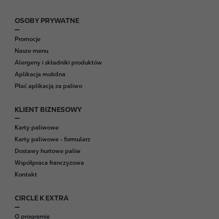
OSOBY PRYWATNE
F
o
Promocje
o
Nasze menu
t
Alergeny i składniki produktów
e
Aplikacja mobilna
r
Płać aplikacją za paliwo
KLIENT BIZNESOWY
Karty paliwowe
Karty paliwowe - formularz
Dostawy hurtowe paliw
Współpraca franczyzowa
Kontakt
CIRCLE K EXTRA
O programie