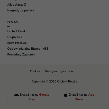
Jak dołączyć?
Nagrody za punkty
O NAS
Circle K Polska
Grupa ACT
Biuro Prasowe
Odpowiedzialny Biznes - HSE
Procedury Zgłoszeń
B
Cookies
Polityka prywatności
o
t
Copyright © 2026 Circle K Polska
t
o
m
Znajdź nas na
Google
Znajdź nas na
App
Play
Store