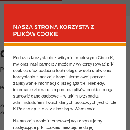
P
M
DLA CIEBIE
DLA BIZNESU
r
a
z
i
e
n
NASZA STRONA KORZYSTA Z
j
n
PLIKÓW COOKIE
ZNAJDŹ STACJĘ
d
a
ź
v
CIRCLE K PODANIN
d
i
Podczas korzystania z witryn internetowych Circle K,
o
g
my oraz nasi partnerzy możemy wykorzystywać pliki
t
a
Podanin 53
,
Chodzież
,
64-800
,
PL
cookies oraz podobne technologie w celu ułatwienia
r
t
korzystania z naszej strony internetowej poprzez
e
i
zapisywanie informacji o przeglądarce. Niekiedy,
ś
o
Poznaj wskazówki dojazdu
informacje zbierane za pomocą plików cookies mogą
c
n
stanowić dane osobowe – w takim przypadku,
i
administratorem Twoich danych osobowych jest Circle
Znajdź nas na
App Store
K Polska sp. z o.o. z siedzibą w Warszawie.
Znajdź nas na
Google Play
Na naszej stronie internetowej wykorzystujemy
następujące pliki cookies: niezbędne do jej