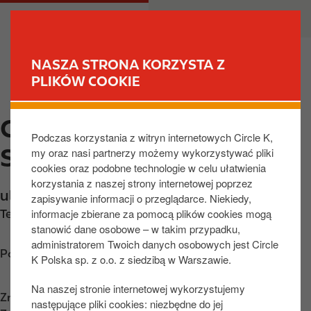
P
M
DLA CIEBIE
DLA BIZNESU
r
a
z
i
e
n
NASZA STRONA KORZYSTA Z
j
n
PLIKÓW COOKIE
ZNAJDŹ STACJĘ
d
a
ź
v
CIRCLE K OLSZTYN,
d
i
Podczas korzystania z witryn internetowych Circle K,
o
g
SLIWY
my oraz nasi partnerzy możemy wykorzystywać pliki
t
a
cookies oraz podobne technologie w celu ułatwienia
r
t
korzystania z naszej strony internetowej poprzez
e
i
ul. Śliwy 2
,
Olsztyn
,
10-900
,
PL
zapisywanie informacji o przeglądarce. Niekiedy,
ś
o
informacje zbierane za pomocą plików cookies mogą
Telefon:
+48895359995
c
n
stanowić dane osobowe – w takim przypadku,
i
administratorem Twoich danych osobowych jest Circle
Poznaj wskazówki dojazdu
K Polska sp. z o.o. z siedzibą w Warszawie.
Na naszej stronie internetowej wykorzystujemy
Znajdź nas na
App Store
następujące pliki cookies: niezbędne do jej