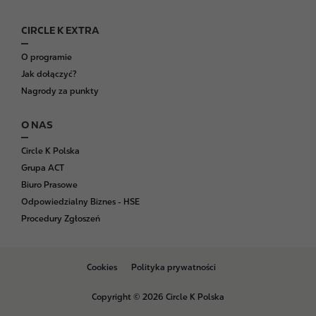
CIRCLE K EXTRA
O programie
Jak dołączyć?
Nagrody za punkty
O NAS
Circle K Polska
Grupa ACT
Biuro Prasowe
Odpowiedzialny Biznes - HSE
Procedury Zgłoszeń
B
Cookies
Polityka prywatności
o
t
Copyright © 2026 Circle K Polska
t
o