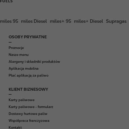
FUELS
miles 95
miles Diesel
miles+ 95
miles+ Diesel
Supragas
OSOBY PRYWATNE
F
o
Promocje
o
Nasze menu
t
Alergeny i składniki produktów
e
Aplikacja mobilna
r
Płać aplikacją za paliwo
KLIENT BIZNESOWY
Karty paliwowe
Karty paliwowe - formularz
Dostawy hurtowe paliw
Współpraca franczyzowa
Kontakt