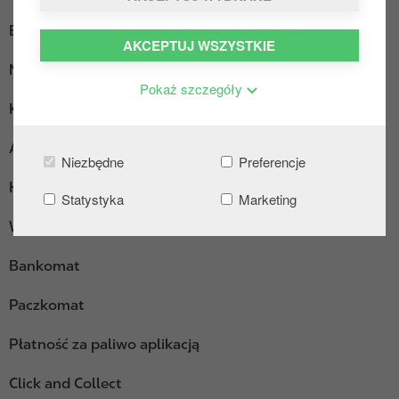
Ekspres do kawy
AKCEPTUJ WSZYSTKIE
Myjnia
Pokaż szczegóły
Kącik wypoczynkowy
AdBlue pakowane
Niezbędne
Preferencje
Hot Dogi
Statystyka
Marketing
Wi-Fi
Bankomat
Paczkomat
Płatność za paliwo aplikacją
Click and Collect