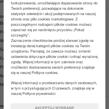
Znajdź nas na
Google Play
funkcjonowania, umożliwiające dopasowanie strony do
Twoich preferencji, pozwalające na dokonanie
statystyk odwiedzin i akcji podejmowanych na naszej
GODZINY OTWARCIA
stronie oraz pliki cookies marketingowe. Z
Dzień
Opening hours
poszczególnymi rodzajami plików cookies możesz
zapoznać się po naciśnięciu przycisku „Pokaż
Poniedziałek
Otwarte 24/7
szczegóły”.
Zaznaczenie checkboxów poniżej stanowi zgodę na
Wtorek
Otwarte 24/7
instalację danej kategorii plików cookies na Twoim
Środa
Otwarte 24/7
urządzeniu. Pamiętaj, że zawsze możesz zmienić
ustawienia dotyczące plików cookie i cofnąć wyrażoną
Czwartek
Otwarte 24/7
zgodę. Więcej informacji w tym zakresie oraz
możliwość dostosowania swoich preferencji znajduje
Piątek
Otwarte 24/7
się w naszej Polityce cookies.
Sobota
Otwarte 24/7
Więcej informacji o przetwarzaniu danych osobowych,
Niedziela
Otwarte 24/7
w tym o przysługujących Ci prawach, znajduje się w
naszej Polityce prywatności.
SERVICES
AKCEPTUJ WYBRANE