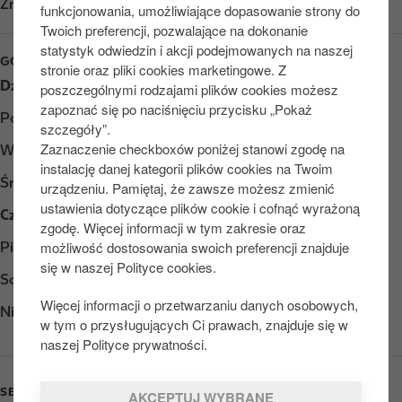
Znajdź nas na
Google Play
funkcjonowania, umożliwiające dopasowanie strony do
Twoich preferencji, pozwalające na dokonanie
statystyk odwiedzin i akcji podejmowanych na naszej
GODZINY OTWARCIA
stronie oraz pliki cookies marketingowe. Z
Dzień
Opening hours
poszczególnymi rodzajami plików cookies możesz
zapoznać się po naciśnięciu przycisku „Pokaż
Poniedziałek
Otwarte 24/7
szczegóły”.
Zaznaczenie checkboxów poniżej stanowi zgodę na
Wtorek
Otwarte 24/7
instalację danej kategorii plików cookies na Twoim
Środa
Otwarte 24/7
urządzeniu. Pamiętaj, że zawsze możesz zmienić
ustawienia dotyczące plików cookie i cofnąć wyrażoną
Czwartek
Otwarte 24/7
zgodę. Więcej informacji w tym zakresie oraz
możliwość dostosowania swoich preferencji znajduje
Piątek
Otwarte 24/7
się w naszej Polityce cookies.
Sobota
Otwarte 24/7
Więcej informacji o przetwarzaniu danych osobowych,
Niedziela
Otwarte 24/7
w tym o przysługujących Ci prawach, znajduje się w
naszej Polityce prywatności.
SERVICES
AKCEPTUJ WYBRANE