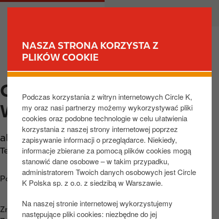
P
M
DLA CIEBIE
DLA BIZNESU
r
a
z
i
e
n
NASZA STRONA KORZYSTA Z
j
n
PLIKÓW COOKIE
ZNAJDŹ STACJĘ
d
a
ź
v
CIRCLE K LODZ,
d
i
Podczas korzystania z witryn internetowych Circle K,
o
g
WYSZYNSKIEGO
my oraz nasi partnerzy możemy wykorzystywać pliki
t
a
cookies oraz podobne technologie w celu ułatwienia
r
t
korzystania z naszej strony internetowej poprzez
e
i
al. Wyszyńskiego 27
,
Łódź
,
94-048
,
PL
zapisywanie informacji o przeglądarce. Niekiedy,
ś
o
informacje zbierane za pomocą plików cookies mogą
Telefon:
+48426898452
c
n
stanowić dane osobowe – w takim przypadku,
i
administratorem Twoich danych osobowych jest Circle
Poznaj wskazówki dojazdu
K Polska sp. z o.o. z siedzibą w Warszawie.
Na naszej stronie internetowej wykorzystujemy
Znajdź nas na
App Store
następujące pliki cookies: niezbędne do jej