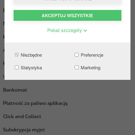
Ekspres do kawy
AKCEPTUJ WSZYSTKIE
Myjnia
Pokaż szczegóły
Kącik wypoczynkowy
AdBlue pakowane
Niezbędne
Preferencje
Hot Dogi
Statystyka
Marketing
Wi-Fi
Bankomat
Płatność za paliwo aplikacją
Click and Collect
Subskrypcja myjni