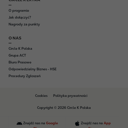
O programie
Jak dołączyć?
Nagrody za punkty
O NAS
Circle K Polska
Grupa ACT
Biuro Prasowe
Odpowiedzialny Biznes - HSE
Procedury Zgłoszeń
B
Cookies
Polityka prywatności
o
t
Copyright © 2026 Circle K Polska
t
o
m
Znajdź nas na
Google
Znajdź nas na
App