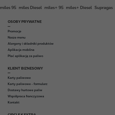
miles 95
miles Diesel
miles+ 95
miles+ Diesel
Supragas
OSOBY PRYWATNE
F
o
Promocje
o
Nasze menu
t
Alergeny i składniki produktów
e
Aplikacja mobilna
r
Płać aplikacją za paliwo
KLIENT BIZNESOWY
Karty paliwowe
Karty paliwowe - formularz
Dostawy hurtowe paliw
Współpraca franczyzowa
Kontakt
CIRCLE K EXTRA