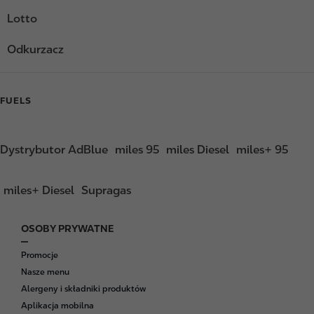
Lotto
Odkurzacz
FUELS
Dystrybutor AdBlue
miles 95
miles Diesel
miles+ 95
miles+ Diesel
Supragas
OSOBY PRYWATNE
F
o
Promocje
o
Nasze menu
t
Alergeny i składniki produktów
e
Aplikacja mobilna