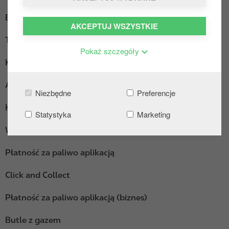
Ekspres do kawy
AKCEPTUJ WSZYSTKIE
Truck Diesel
Pokaż szczegóły
Kącik wypoczynkowy
AdBlue pakowane
Niezbędne
Preferencje
Hot Dogi
Statystyka
Marketing
Wi-Fi
Płatność za paliwo aplikacją
Click and Collect
Płatność za paliwo aplikacją (biznes)
Butle z gazem