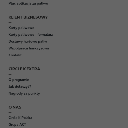
r
Płać aplikacją za paliwo
KLIENT BIZNESOWY
Karty paliwowe
Karty paliwowe - formularz
Dostawy hurtowe paliw
Współpraca franczyzowa
Kontakt
CIRCLE K EXTRA
O programie
Jak dołączyć?
Nagrody za punkty
O NAS
Circle K Polska
Grupa ACT