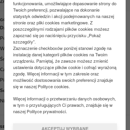
Znajdź nas na
Google Play
funkcjonowania, umożliwiające dopasowanie strony do
Twoich preferencji, pozwalające na dokonanie
statystyk odwiedzin i akcji podejmowanych na naszej
GODZINY OTWARCIA
stronie oraz pliki cookies marketingowe. Z
Dzień
Opening hours
poszczególnymi rodzajami plików cookies możesz
zapoznać się po naciśnięciu przycisku „Pokaż
Poniedziałek
Otwarte 24/7
szczegóły”.
Zaznaczenie checkboxów poniżej stanowi zgodę na
Wtorek
Otwarte 24/7
instalację danej kategorii plików cookies na Twoim
Środa
Otwarte 24/7
urządzeniu. Pamiętaj, że zawsze możesz zmienić
ustawienia dotyczące plików cookie i cofnąć wyrażoną
Czwartek
Otwarte 24/7
zgodę. Więcej informacji w tym zakresie oraz
możliwość dostosowania swoich preferencji znajduje
Piątek
Otwarte 24/7
się w naszej Polityce cookies.
Sobota
Otwarte 24/7
Więcej informacji o przetwarzaniu danych osobowych,
Niedziela
Otwarte 24/7
w tym o przysługujących Ci prawach, znajduje się w
naszej Polityce prywatności.
SERVICES
AKCEPTUJ WYBRANE