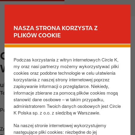
P
M
DLA CIEBIE
DLA BIZNESU
r
a
z
i
e
n
NASZA STRONA KORZYSTA Z
j
n
PLIKÓW COOKIE
ZNAJDŹ STACJĘ
d
a
ź
v
CIRCLE K LODZ,
d
i
Podczas korzystania z witryn internetowych Circle K,
o
g
WARECKA
my oraz nasi partnerzy możemy wykorzystywać pliki
t
a
cookies oraz podobne technologie w celu ułatwienia
r
t
korzystania z naszej strony internetowej poprzez
e
i
ul. Warecka 14-20
,
Łódź
,
91-202
,
PL
zapisywanie informacji o przeglądarce. Niekiedy,
ś
o
informacje zbierane za pomocą plików cookies mogą
Telefon:
+48426505212
c
n
stanowić dane osobowe – w takim przypadku,
i
administratorem Twoich danych osobowych jest Circle
Poznaj wskazówki dojazdu
K Polska sp. z o.o. z siedzibą w Warszawie.
Na naszej stronie internetowej wykorzystujemy
Znajdź nas na
App Store
następujące pliki cookies: niezbędne do jej