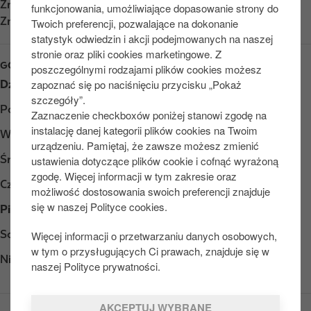
Znajdź nas na
App Store
funkcjonowania, umożliwiające dopasowanie strony do
Znajdź nas na
Google Play
Twoich preferencji, pozwalające na dokonanie
statystyk odwiedzin i akcji podejmowanych na naszej
stronie oraz pliki cookies marketingowe. Z
GODZINY OTWARCIA
poszczególnymi rodzajami plików cookies możesz
zapoznać się po naciśnięciu przycisku „Pokaż
Dzień
Opening hours
szczegóły”.
Poniedziałek
Otwarte 24/7
Zaznaczenie checkboxów poniżej stanowi zgodę na
instalację danej kategorii plików cookies na Twoim
Wtorek
Otwarte 24/7
urządzeniu. Pamiętaj, że zawsze możesz zmienić
Środa
Otwarte 24/7
ustawienia dotyczące plików cookie i cofnąć wyrażoną
zgodę. Więcej informacji w tym zakresie oraz
Czwartek
Otwarte 24/7
możliwość dostosowania swoich preferencji znajduje
się w naszej Polityce cookies.
Piątek
Otwarte 24/7
Sobota
Otwarte 24/7
Więcej informacji o przetwarzaniu danych osobowych,
w tym o przysługujących Ci prawach, znajduje się w
Niedziela
Otwarte 24/7
naszej Polityce prywatności.
AKCEPTUJ WYBRANE