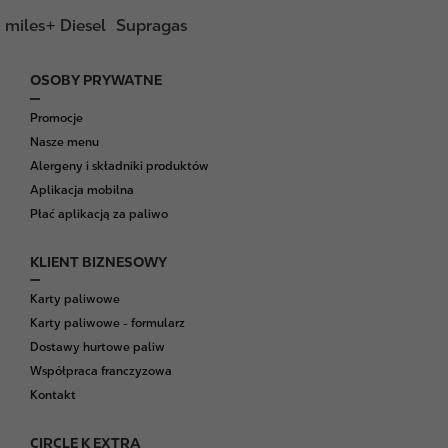
miles+ Diesel
Supragas
OSOBY PRYWATNE
F
o
Promocje
o
Nasze menu
t
Alergeny i składniki produktów
e
Aplikacja mobilna
r
Płać aplikacją za paliwo
KLIENT BIZNESOWY
Karty paliwowe
Karty paliwowe - formularz
Dostawy hurtowe paliw
Współpraca franczyzowa
Kontakt
CIRCLE K EXTRA