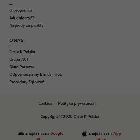
O programie
Jak dołączyć?
Nagrody za punkty
O NAS
Circle K Polska
Grupa ACT
Biuro Prasowe
Odpowiedzialny Biznes - HSE
Procedury Zgłoszeń
B
Cookies
Polityka prywatności
o
t
Copyright © 2026 Circle K Polska
t
o
m
Znajdź nas na
Google
Znajdź nas na
App
Play
Store