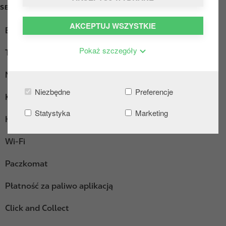
SERVICES
AKCEPTUJ WSZYSTKIE
Ekspres do kawy
Pokaż szczegóły
Truck Diesel
Myjnia
Niezbędne
Preferencje
Kącik wypoczynkowy
Statystyka
Marketing
Hot Dogi
Wi-Fi
Paczkomat
Płatność za paliwo aplikacją
Click and Collect