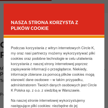
P
M
DLA CIEBIE
DLA BIZNESU
r
a
z
i
e
n
NASZA STRONA KORZYSTA Z
j
n
PLIKÓW COOKIE
ZNAJDŹ STACJĘ
d
a
ź
v
CIRCLE K LODZ,
d
i
Podczas korzystania z witryn internetowych Circle K,
o
g
PRZYBYSZEWSKIEGO
my oraz nasi partnerzy możemy wykorzystywać pliki
t
a
cookies oraz podobne technologie w celu ułatwienia
r
t
korzystania z naszej strony internetowej poprzez
e
i
ul. Przybyszewskiego 199-205
,
Łódź
,
93-120
,
zapisywanie informacji o przeglądarce. Niekiedy,
ś
o
PL
informacje zbierane za pomocą plików cookies mogą
c
n
stanowić dane osobowe – w takim przypadku,
Telefon:
+48426494194
i
administratorem Twoich danych osobowych jest Circle
K Polska sp. z o.o. z siedzibą w Warszawie.
Poznaj wskazówki dojazdu
Na naszej stronie internetowej wykorzystujemy
następujące pliki cookies: niezbędne do jej