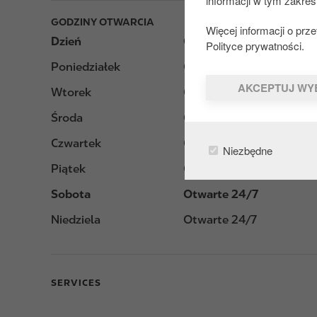
informacji w tym zakres
GODZINY OTWARCIA
Więcej informacji o pr
Dzień
Opening hours
Polityce prywatności.
Poniedziałek
Otwarte 24/7
AKCEPTUJ WY
Wtorek
Otwarte 24/7
Środa
Otwarte 24/7
Czwartek
Otwarte 24/7
Niezbędne
Piątek
Otwarte 24/7
Sobota
Otwarte 24/7
Niedziela
Otwarte 24/7
SERVICES