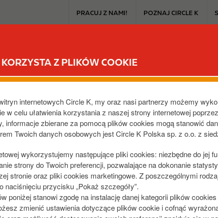
T
PRACUJ Z NAMI!
POZNAJ CIRCLE K
o
p
m
CIRCLE K EXTRA
PRODUKTY I PROMOCJE
DLA SAMOCHO
e
KORZYSTA Z PLIKÓW COOKIE
n
u
W, MOGILSKA
witryn internetowych Circle K, my oraz nasi partnerzy możemy wyko
PL
e w celu ułatwienia korzystania z naszej strony internetowej poprze
dy, informacje zbierane za pomocą plików cookies mogą stanowić da
orem Twoich danych osobowych jest Circle K Polska sp. z o.o. z sie
netowej wykorzystujemy następujące pliki cookies: niezbędne do jej f
ie strony do Twoich preferencji, pozwalające na dokonanie statystyk
j stronie oraz pliki cookies marketingowe. Z poszczególnymi rodza
 naciśnięciu przycisku „Pokaż szczegóły”.
poniżej stanowi zgodę na instalację danej kategorii plików cookie
żesz zmienić ustawienia dotyczące plików cookie i cofnąć wyrażon