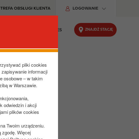
STREFA OBSŁUGI KLIENTA
LOGOWANIE
ZNAJDŹ STACJĘ
DU
ODPOWIEDZIALNY BIZNES
rzystywać pliki cookies
z zapisywanie informacji
ne osobowe – w takim
dzibą w Warszawie.
unkcjonowania,
 odwiedzin i akcji
jami plików cookies
s na Twoim urządzeniu.
ą zgodę. Więcej