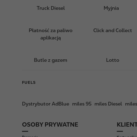
Truck Diesel
Myjnia
Płatność za paliwo
Click and Collect
aplikacją
Butle z gazem
Lotto
FUELS
Dystrybutor AdBlue
miles 95
miles Diesel
mile
OSOBY PRYWATNE
KLIEN
F
o