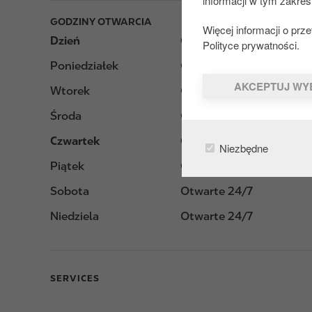
informacji w tym zakres
GODZINY OTWARCIA
Więcej informacji o pr
Dzień
Opening hours
Polityce prywatności.
Poniedziałek
Otwarte 24/7
AKCEPTUJ WY
Wtorek
Otwarte 24/7
Środa
Otwarte 24/7
Czwartek
Otwarte 24/7
Niezbędne
Piątek
Otwarte 24/7
Sobota
Otwarte 24/7
Niedziela
Otwarte 24/7
SERVICES