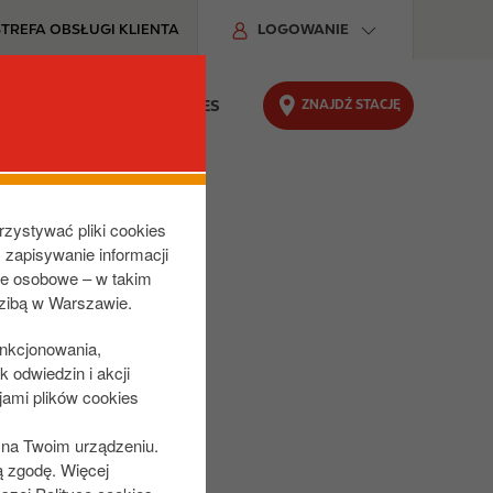
STREFA OBSŁUGI KLIENTA
LOGOWANIE
ZNAJDŹ STACJĘ
DU
ODPOWIEDZIALNY BIZNES
rzystywać pliki cookies
z zapisywanie informacji
ne osobowe – w takim
dzibą w Warszawie.
unkcjonowania,
 odwiedzin i akcji
jami plików cookies
s na Twoim urządzeniu.
ą zgodę. Więcej