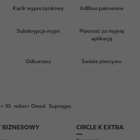
Kącik wypoczynkowy
AdBlue pakowane
Subskrypcja myjni
Płatność za myjnię
aplikacją
Odkurzacz
Świeże pieczywo
s+ 95
miles+ Diesel
Supragas
T BIZNESOWY
CIRCLE K EXTRA