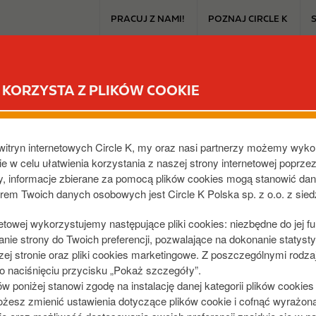
T
PRACUJ Z NAMI!
POZNAJ CIRCLE K
o
p
m
CIRCLE K EXTRA
PRODUKTY I PROMOCJE
DLA SAMOCHO
e
KORZYSTA Z PLIKÓW COOKIE
n
u
, PODMIEJSKA
witryn internetowych Circle K, my oraz nasi partnerzy możemy wyko
00
,
PL
e w celu ułatwienia korzystania z naszej strony internetowej poprze
dy, informacje zbierane za pomocą plików cookies mogą stanowić da
orem Twoich danych osobowych jest Circle K Polska sp. z o.o. z sie
netowej wykorzystujemy następujące pliki cookies: niezbędne do jej f
ie strony do Twoich preferencji, pozwalające na dokonanie statystyk
j stronie oraz pliki cookies marketingowe. Z poszczególnymi rodza
 naciśnięciu przycisku „Pokaż szczegóły”.
poniżej stanowi zgodę na instalację danej kategorii plików cookie
żesz zmienić ustawienia dotyczące plików cookie i cofnąć wyrażon