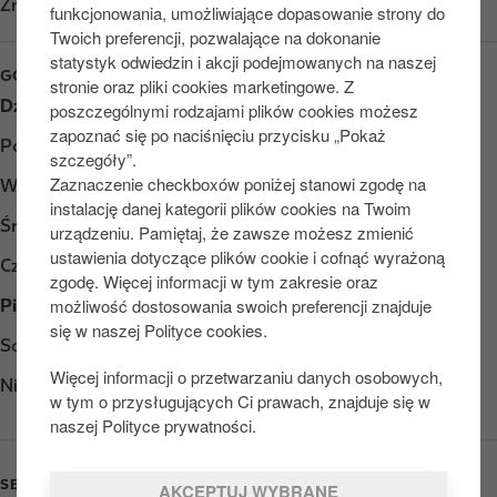
Znajdź nas na
Google Play
funkcjonowania, umożliwiające dopasowanie strony do
Twoich preferencji, pozwalające na dokonanie
statystyk odwiedzin i akcji podejmowanych na naszej
GODZINY OTWARCIA
stronie oraz pliki cookies marketingowe. Z
Dzień
Opening hours
poszczególnymi rodzajami plików cookies możesz
zapoznać się po naciśnięciu przycisku „Pokaż
Poniedziałek
Otwarte 24/7
szczegóły”.
Zaznaczenie checkboxów poniżej stanowi zgodę na
Wtorek
Otwarte 24/7
instalację danej kategorii plików cookies na Twoim
Środa
Otwarte 24/7
urządzeniu. Pamiętaj, że zawsze możesz zmienić
ustawienia dotyczące plików cookie i cofnąć wyrażoną
Czwartek
Otwarte 24/7
zgodę. Więcej informacji w tym zakresie oraz
możliwość dostosowania swoich preferencji znajduje
Piątek
Otwarte 24/7
się w naszej Polityce cookies.
Sobota
Otwarte 24/7
Więcej informacji o przetwarzaniu danych osobowych,
Niedziela
Otwarte 24/7
w tym o przysługujących Ci prawach, znajduje się w
naszej Polityce prywatności.
SERVICES
AKCEPTUJ WYBRANE