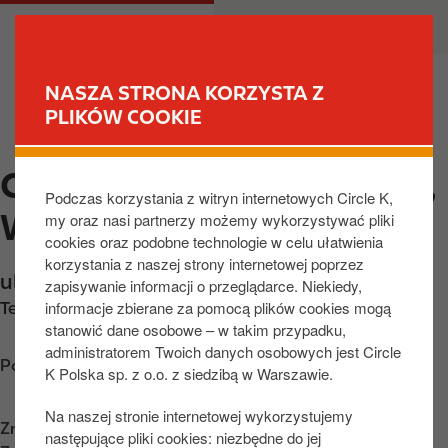
P
M
DLA CIEBIE
DLA BIZNESU
r
a
z
i
e
n
NASZA STRONA KORZYSTA Z
j
n
PLIKÓW COOKIE
ZNAJDŹ STACJĘ
d
a
ź
v
CIRCLE K EXPRESS LASK,
d
i
Podczas korzystania z witryn internetowych Circle K,
o
g
WARSZAWSKA
my oraz nasi partnerzy możemy wykorzystywać pliki
t
a
cookies oraz podobne technologie w celu ułatwienia
r
t
korzystania z naszej strony internetowej poprzez
e
i
ul. Warszawska 49A
,
Łaska
,
98-100
,
PL
zapisywanie informacji o przeglądarce. Niekiedy,
ś
o
informacje zbierane za pomocą plików cookies mogą
Telefon:
+48222552255
c
n
stanowić dane osobowe – w takim przypadku,
i
administratorem Twoich danych osobowych jest Circle
Poznaj wskazówki dojazdu
K Polska sp. z o.o. z siedzibą w Warszawie.
Na naszej stronie internetowej wykorzystujemy
Znajdź nas na
App Store
następujące pliki cookies: niezbędne do jej