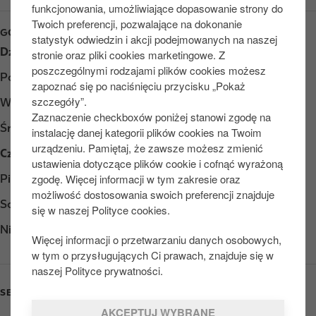
funkcjonowania, umożliwiające dopasowanie strony do
Twoich preferencji, pozwalające na dokonanie
GODZINY OTWARCIA
statystyk odwiedzin i akcji podejmowanych na naszej
Dzień
Opening hours
stronie oraz pliki cookies marketingowe. Z
poszczególnymi rodzajami plików cookies możesz
Poniedziałek
Otwarte 24/7
zapoznać się po naciśnięciu przycisku „Pokaż
szczegóły”.
Wtorek
Otwarte 24/7
Zaznaczenie checkboxów poniżej stanowi zgodę na
Środa
Otwarte 24/7
instalację danej kategorii plików cookies na Twoim
urządzeniu. Pamiętaj, że zawsze możesz zmienić
Czwartek
Otwarte 24/7
ustawienia dotyczące plików cookie i cofnąć wyrażoną
zgodę. Więcej informacji w tym zakresie oraz
Piątek
Otwarte 24/7
możliwość dostosowania swoich preferencji znajduje
Sobota
Otwarte 24/7
się w naszej Polityce cookies.
Niedziela
Otwarte 24/7
Więcej informacji o przetwarzaniu danych osobowych,
w tym o przysługujących Ci prawach, znajduje się w
naszej Polityce prywatności.
SERVICES
AKCEPTUJ WYBRANE