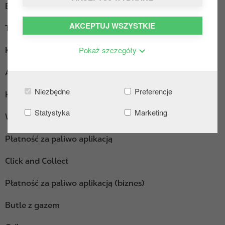
Ekspres do kawy
AKCEPTUJ WSZYSTKIE
Truck Diesel
Pokaż szczegóły
Kącik wypoczynkowy
AdBlue pakowane
Niezbędne
Preferencje
Hot Dogi
Statystyka
Marketing
Wi-Fi
Płatność za paliwo aplikacją
Click and Collect
Płatność za paliwo aplikacją (biznes)
Butle z gazem