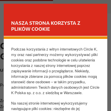
P
M
DLA CIEBIE
DLA BIZNESU
r
a
z
i
e
n
NASZA STRONA KORZYSTA Z
j
n
PLIKÓW COOKIE
ZNAJDŹ STACJĘ
d
a
ź
v
CIRCLE K CZERWONAK,
d
i
Podczas korzystania z witryn internetowych Circle K,
o
g
GDYNSKA
my oraz nasi partnerzy możemy wykorzystywać pliki
t
a
cookies oraz podobne technologie w celu ułatwienia
r
t
korzystania z naszej strony internetowej poprzez
e
i
ul. Gdyńska 2
,
Czerwonak
,
62-004
,
PL
zapisywanie informacji o przeglądarce. Niekiedy,
ś
o
informacje zbierane za pomocą plików cookies mogą
c
n
stanowić dane osobowe – w takim przypadku,
Poznaj wskazówki dojazdu
i
administratorem Twoich danych osobowych jest Circle
K Polska sp. z o.o. z siedzibą w Warszawie.
Znajdź nas na
App Store
Na naszej stronie internetowej wykorzystujemy
Znajdź nas na
Google Play
następujące pliki cookies: niezbędne do jej