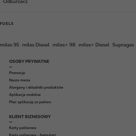
Odkurzacz
FUELS
miles 95
miles Diesel
miles+ 98
miles+ Diesel
Supragas
OSOBY PRYWATNE
F
o
Promocje
o
Nasze menu
t
Alergeny i składniki produktów
e
Aplikacja mobilna
r
Płać aplikacją za paliwo
KLIENT BIZNESOWY
Karty paliwowe
Karty paliwowe - formularz