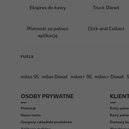
Ekspres do kawy
Truck Diesel
Płatność za paliwo
Click and Collect
aplikacją
FUELS
miles 95
miles Diesel
miles+ 95
miles+ Diesel
OSOBY PRYWATNE
KLIEN
F
o
Promocje
Karty pali
o
Nasze menu
Karty paliw
t
Alergeny i składniki produktów
Dostawy hu
e