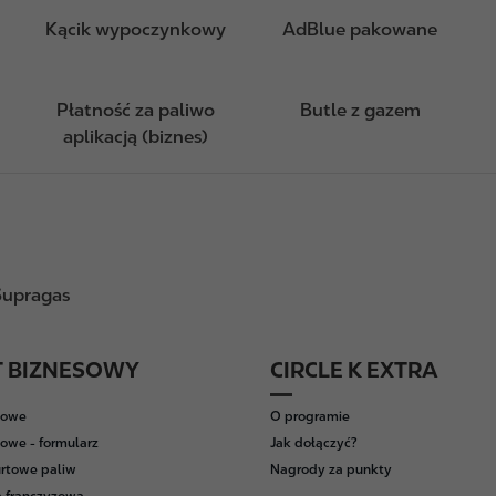
Kącik wypoczynkowy
AdBlue pakowane
Płatność za paliwo
Butle z gazem
aplikacją (biznes)
Supragas
T BIZNESOWY
CIRCLE K EXTRA
wowe
O programie
owe - formularz
Jak dołączyć?
rtowe paliw
Nagrody za punkty