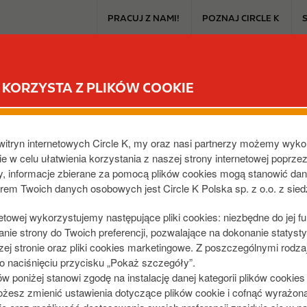
T
PRACUJ Z NAMI!
POZNAJ CIRCLE K
o
p
m
CIRCLE K EXTRA
PRODUKTY I PROMOCJE
DLA SAMOCHO
e
KORZYSTA Z PLIKÓW COOKIE
n
u
O BIALA, ANDERSA
witryn internetowych Circle K, my oraz nasi partnerzy możemy wyko
316
,
PL
e w celu ułatwienia korzystania z naszej strony internetowej poprze
dy, informacje zbierane za pomocą plików cookies mogą stanowić da
orem Twoich danych osobowych jest Circle K Polska sp. z o.o. z sie
netowej wykorzystujemy następujące pliki cookies: niezbędne do jej f
ie strony do Twoich preferencji, pozwalające na dokonanie statystyk
j stronie oraz pliki cookies marketingowe. Z poszczególnymi rodza
 naciśnięciu przycisku „Pokaż szczegóły”.
poniżej stanowi zgodę na instalację danej kategorii plików cookie
żesz zmienić ustawienia dotyczące plików cookie i cofnąć wyrażon