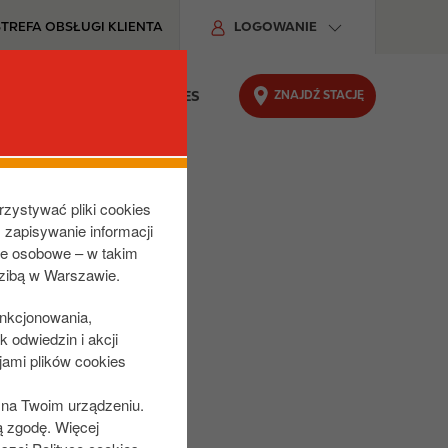
STREFA OBSŁUGI KLIENTA
LOGOWANIE
ZNAJDŹ STACJĘ
DU
ODPOWIEDZIALNY BIZNES
rzystywać pliki cookies
z zapisywanie informacji
ne osobowe – w takim
dzibą w Warszawie.
unkcjonowania,
 odwiedzin i akcji
jami plików cookies
s na Twoim urządzeniu.
ą zgodę. Więcej