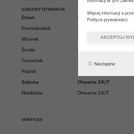
informacji w tym zakres
GODZINY OTWARCIA
Więcej informacji o pr
Dzień
Opening hours
Polityce prywatności.
Poniedziałek
Otwarte 24/7
AKCEPTUJ WY
Wtorek
Otwarte 24/7
Środa
Otwarte 24/7
Czwartek
Otwarte 24/7
Niezbędne
Piątek
Otwarte 24/7
Sobota
Otwarte 24/7
Niedziela
Otwarte 24/7
SERVICES