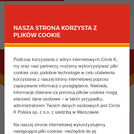
P
M
DLA CIEBIE
DLA BIZNESU
r
a
z
i
e
n
NASZA STRONA KORZYSTA Z
j
n
PLIKÓW COOKIE
ZNAJDŹ STACJĘ
d
a
ź
v
I
d
i
Podczas korzystania z witryn internetowych Circle K,
m
o
g
my oraz nasi partnerzy możemy wykorzystywać pliki
a
t
a
cookies oraz podobne technologie w celu ułatwienia
g
r
t
korzystania z naszej strony internetowej poprzez
e
e
i
zapisywanie informacji o przeglądarce. Niekiedy,
ś
o
informacje zbierane za pomocą plików cookies mogą
c
n
stanowić dane osobowe – w takim przypadku,
i
administratorem Twoich danych osobowych jest Circle
K Polska sp. z o.o. z siedzibą w Warszawie.
Na naszej stronie internetowej wykorzystujemy
następujące pliki cookies: niezbędne do jej