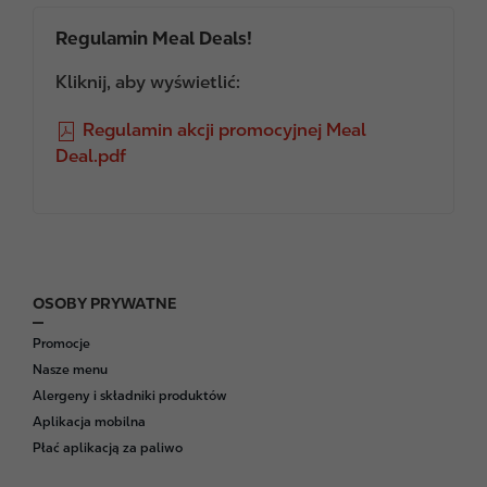
Regulamin Meal Deals!
Kliknij, aby wyświetlić:
F
Regulamin akcji promocyjnej Meal
i
Deal.pdf
l
e
OSOBY PRYWATNE
F
o
Promocje
o
Nasze menu
t
Alergeny i składniki produktów
e
Aplikacja mobilna
r
Płać aplikacją za paliwo