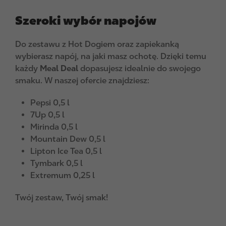
Szeroki wybór napojów
Do zestawu z Hot Dogiem oraz zapiekanką
wybierasz napój, na jaki masz ochotę. Dzięki temu
każdy
Meal Deal
dopasujesz idealnie do swojego
smaku. W naszej ofercie znajdziesz:
Pepsi 0,5 l
7Up 0,5 l
Mirinda 0,5 l
Mountain Dew 0,5 l
Lipton Ice Tea 0,5 l
Tymbark 0,5 l
Extremum 0,25 l
Twój zestaw, Twój smak!