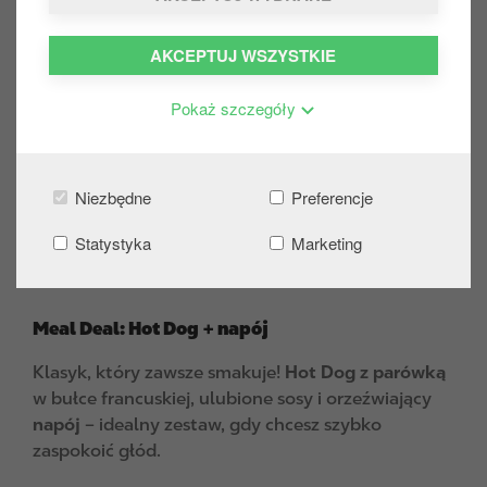
Meal Deals! Zawsze, gdy
AKCEPTUJ WSZYSTKIE
poczujesz głód i pragnienie
Pokaż szczegóły
Masz ochotę na coś pysznego, szybkiego i w
extra cenie? Poznaj nowe Meal Deals na Circle
K. Trzy dopracowane zestawy, które idealnie
Niezbędne
Preferencje
sprawdzą się na lunch, przerwę w pracy albo
Statystyka
Marketing
szybki posiłek. Smacznie, sycąco, w atrakcyjnej
cenie.
Meal Deal: Hot Dog + napój
Klasyk, który zawsze smakuje!
H
ot Dog z parówką
w bułce francuskiej, ulubione sosy i orzeźwiający
napój
– idealny zestaw, gdy chcesz szybko
zaspokoić głód.