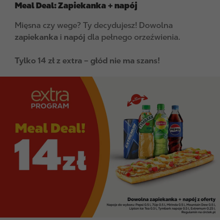
Meal Deal: Zapiekanka + napój
Mięsna czy wege? Ty decydujesz! Dowolna
zapiekanka
i
napój
dla pełnego orzeźwienia.
Tylko 14 zł z extra – głód nie ma szans!
I
m
a
g
e