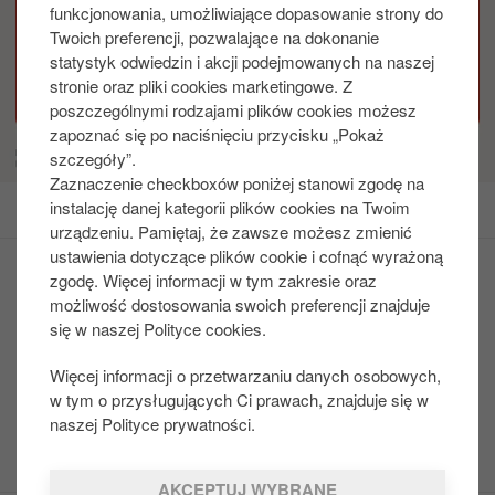
funkcjonowania, umożliwiające dopasowanie strony do
Twoich preferencji, pozwalające na dokonanie
statystyk odwiedzin i akcji podejmowanych na naszej
stronie oraz pliki cookies marketingowe. Z
poszczególnymi rodzajami plików cookies możesz
zapoznać się po naciśnięciu przycisku „Pokaż
szczegóły”.
Zaznaczenie checkboxów poniżej stanowi zgodę na
instalację danej kategorii plików cookies na Twoim
urządzeniu. Pamiętaj, że zawsze możesz zmienić
ustawienia dotyczące plików cookie i cofnąć wyrażoną
zgodę. Więcej informacji w tym zakresie oraz
Meal Deals!
możliwość dostosowania swoich preferencji znajduje
BBQ
się w naszej Polityce cookies.
Bezcenne Chwile
Więcej informacji o przetwarzaniu danych osobowych,
Karta Dużej Rodziny
w tym o przysługujących Ci prawach, znajduje się w
Pralkomaty
naszej Polityce prywatności.
Kasy samoobsługowe
AKCEPTUJ WYBRANE