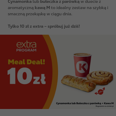
Cynamonka
lub
bułeczka z parówką
w duecie z
aromatyczną
kawą M
to idealny zestaw na szybką i
smaczną przekąskę w ciągu dnia.
Tylko 10 zł z extra – spróbuj już dziś!
I
I
m
m
a
a
g
g
e