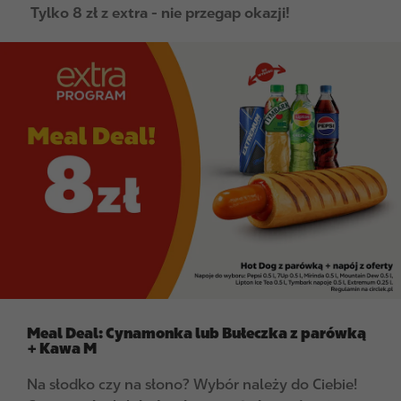
Tylko 8 zł z extra - nie przegap okazji!
I
m
a
g
e
Meal Deal: Cynamonka lub Bułeczka z parówką
+ Kawa M
Na słodko czy na słono? Wybór należy do Ciebie!