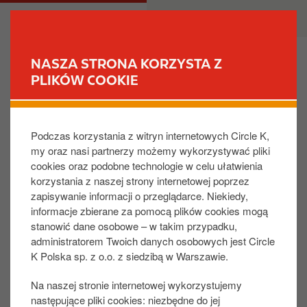
P
M
DLA CIEBIE
DLA BIZNESU
r
a
z
i
e
n
NASZA STRONA KORZYSTA Z
j
n
PLIKÓW COOKIE
ZNAJDŹ STACJĘ
d
a
ź
v
Co się stanie, jeśli zwrócę produkt zakupiony przy
d
i
użyciu Karty Podarunkowej Circle K?
Podczas korzystania z witryn internetowych Circle K,
o
g
my oraz nasi partnerzy możemy wykorzystywać pliki
t
a
cookies oraz podobne technologie w celu ułatwienia
r
t
Ważne jest, aby zachować i przechowywać fizyczną
korzystania z naszej strony internetowej poprzez
e
i
Kartę Podarunkową Circle K lub wiadomość e-
zapisywanie informacji o przeglądarce. Niekiedy,
ś
o
mail/SMS potwierdzającą zakup karty cyfrowej,
informacje zbierane za pomocą plików cookies mogą
c
n
ponieważ zwroty będą przetwarzane z powrotem na
stanowić dane osobowe – w takim przypadku,
i
te karty.
administratorem Twoich danych osobowych jest Circle
K Polska sp. z o.o. z siedzibą w Warszawie.
Na naszej stronie internetowej wykorzystujemy
Czy artykuł był pomocny?:
następujące pliki cookies: niezbędne do jej