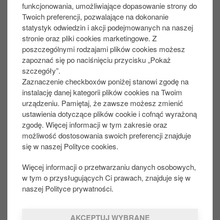
TAK
NIE
funkcjonowania, umożliwiające dopasowanie strony do
Twoich preferencji, pozwalające na dokonanie
statystyk odwiedzin i akcji podejmowanych na naszej
stronie oraz pliki cookies marketingowe. Z
Udostępnij na:
poszczególnymi rodzajami plików cookies możesz
zapoznać się po naciśnięciu przycisku „Pokaż
szczegóły”.
Zaznaczenie checkboxów poniżej stanowi zgodę na
OSOBY PRYWATNE
instalację danej kategorii plików cookies na Twoim
F
urządzeniu. Pamiętaj, że zawsze możesz zmienić
o
Promocje
ustawienia dotyczące plików cookie i cofnąć wyrażoną
o
Nasze menu
zgodę. Więcej informacji w tym zakresie oraz
t
Alergeny i składniki produktów
możliwość dostosowania swoich preferencji znajduje
e
Aplikacja mobilna
się w naszej Polityce cookies.
r
Płać aplikacją za paliwo
Więcej informacji o przetwarzaniu danych osobowych,
w tym o przysługujących Ci prawach, znajduje się w
KLIENT BIZNESOWY
naszej Polityce prywatności.
Karty paliwowe
Karty paliwowe - formularz
AKCEPTUJ WYBRANE