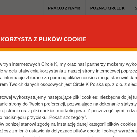
T
PRACUJ Z NAMI!
POZNAJ CIRCLE K
o
p
m
CIRCLE K EXTRA
PRODUKTY I PROMOCJE
DLA SAMOCHO
e
KORZYSTA Z PLIKÓW COOKIE
n
u
witryn internetowych Circle K, my oraz nasi partnerzy możemy wyko
e w celu ułatwienia korzystania z naszej strony internetowej poprze
dy, informacje zbierane za pomocą plików cookies mogą stanowić da
orem Twoich danych osobowych jest Circle K Polska sp. z o.o. z sie
netowej wykorzystujemy następujące pliki cookies: niezbędne do jej f
FY® NA ŚW
ie strony do Twoich preferencji, pozwalające na dokonanie statystyk
j stronie oraz pliki cookies marketingowe. Z poszczególnymi rodza
 naciśnięciu przycisku „Pokaż szczegóły”.
poniżej stanowi zgodę na instalację danej kategorii plików cookie
żesz zmienić ustawienia dotyczące plików cookie i cofnąć wyrażon