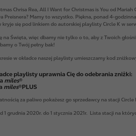
tmas Chrisa Rea, All I Want for Christmas is You od Mariah C
a Preisnera? Mamy to wszystko. Piękna, ponad 4-godzinna
ryje się pod linkiem do autorskiej playlisty Circle K w serw
 na Święta, więc dbamy nie tylko o to, aby z Twoich głośni
dbamy o Twój pełny bak!
sie w okładce naszej playlisty umieszczamy kod zniżkowy
dce playlisty uprawnia Cię do odebrania zniżki:
wa
miles
®
wa
miles
®PLUS
atnością za paliwo pokażesz go sprzedawcy na stacji Circle 
 1 grudnia 2020r. do 1 stycznia 2021r. Lista stacji na któryc