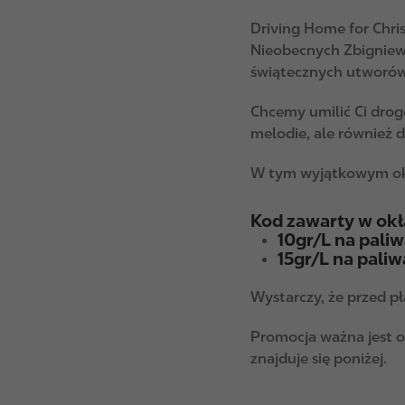
Driving Home for Chris
Nieobecnych Zbigniew
świątecznych utworów k
Chcemy umilić Ci drogę
melodie, ale również 
W tym wyjątkowym okre
Kod zawarty w okła
10gr/L na pali
15gr/L na pali
Wystarczy, że przed pł
Promocja ważna jest od
znajduje się poniżej.