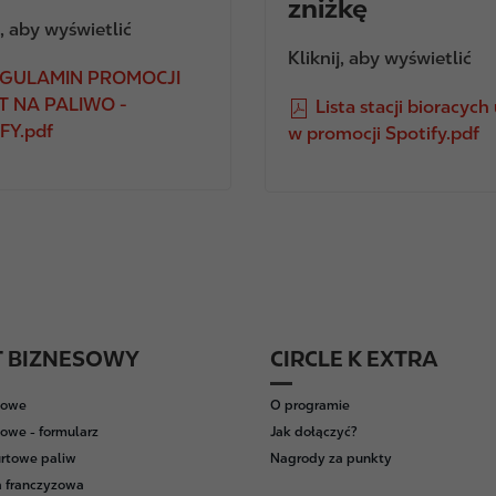
zniżkę
j, aby wyświetlić
Kliknij, aby wyświetlić
GULAMIN PROMOCJI
T NA PALIWO -
F
Lista stacji bioracych
FY.pdf
i
w promocji Spotify.pdf
l
e
T BIZNESOWY
CIRCLE K EXTRA
wowe
O programie
owe - formularz
Jak dołączyć?
rtowe paliw
Nagrody za punkty
 franczyzowa