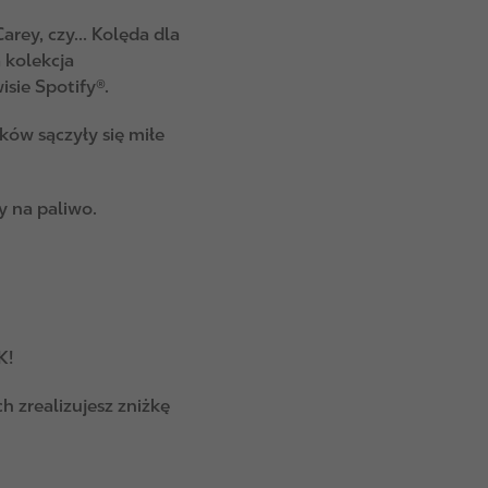
arey, czy... Kolęda dla
 kolekcja
isie Spotify®.
ków sączyły się miłe
 na paliwo.
K!
h zrealizujesz zniżkę