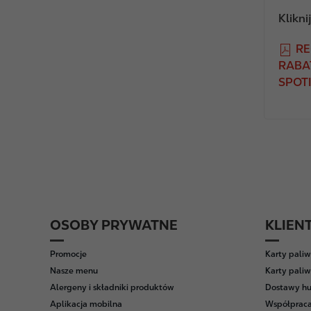
Klikni
F
RE
i
RABA
l
SPOTI
e
OSOBY PRYWATNE
KLIEN
F
o
Promocje
Karty pali
o
Nasze menu
Karty paliw
t
Alergeny i składniki produktów
Dostawy hu
e
Aplikacja mobilna
Współpraca
r