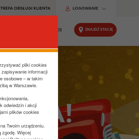
STREFA OBSŁUGI KLIENTA
LOGOWANIE
ZNAJDŹ STACJĘ
DU
ODPOWIEDZIALNY BIZNES
rzystywać pliki cookies
z zapisywanie informacji
ne osobowe – w takim
dzibą w Warszawie.
unkcjonowania,
IĘTA!
 odwiedzin i akcji
jami plików cookies
s na Twoim urządzeniu.
ą zgodę. Więcej