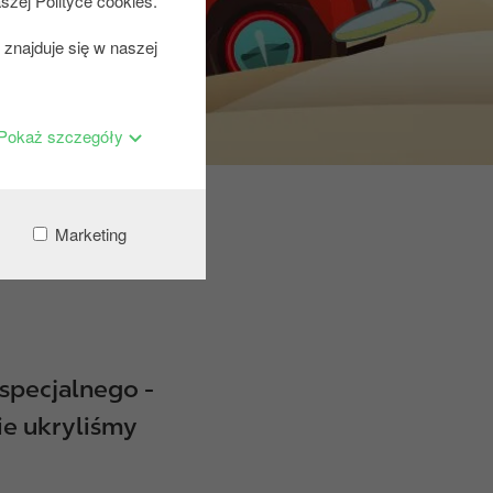
szej Polityce cookies.
znajduje się w naszej
Pokaż szczegóły
tów... i
Marketing
specjalnego -
ie ukryliśmy