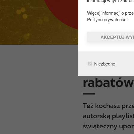
informacji w tym zakres
Więcej informacji o pr
Polityce prywatności.
AKCEPTUJ WY
Playlist
Niezbędne
rabatów
Też kochasz prz
autorską playlis
świąteczny upo