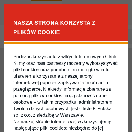
Przejdź
do
Dla Ciebie
DLA
treści
BIZNESU
NASZA STRONA KORZYSTA Z
PLIKÓW COOKIE
Zostań naszym klientem
Business
Main
Navigation
Podczas korzystania z witryn internetowych Circle
K, my oraz nasi partnerzy możemy wykorzystywać
pliki cookies oraz podobne technologie w celu
ułatwienia korzystania z naszej strony
internetowej poprzez zapisywanie informacji o
przeglądarce. Niekiedy, informacje zbierane za
pomocą plików cookies mogą stanowić dane
osobowe – w takim przypadku, administratorem
Twoich danych osobowych jest Circle K Polska
sp. z o.o. z siedzibą w Warszawie.
Na naszej stronie internetowej wykorzystujemy
następujące pliki cookies: niezbędne do jej