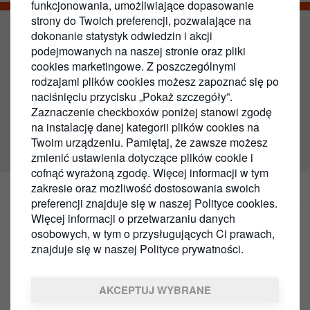
funkcjonowania, umożliwiające dopasowanie
strony do Twoich preferencji, pozwalające na
dokonanie statystyk odwiedzin i akcji
Easy Card
podejmowanych na naszej stronie oraz pliki
cookies marketingowe. Z poszczególnymi
Przedpłacona karta paliwowa na Polskę
rodzajami plików cookies możesz zapoznać się po
naciśnięciu przycisku „Pokaż szczegóły”.
Zaznaczenie checkboxów poniżej stanowi zgodę
Wypełnij formularz
na instalację danej kategorii plików cookies na
Twoim urządzeniu. Pamiętaj, że zawsze możesz
zmienić ustawienia dotyczące plików cookie i
cofnąć wyrażoną zgodę. Więcej informacji w tym
zakresie oraz możliwość dostosowania swoich
Easy Card
Karty Paliwowe
preferencji znajduje się w naszej Polityce cookies.
Więcej informacji o przetwarzaniu danych
osobowych, w tym o przysługujących Ci prawach,
Karta paliwowa Easy Card to
znajduje się w naszej Polityce prywatności.
rozwiązanie dla tych, którzy
AKCEPTUJ WYBRANE
cenią sobie prostotę, a z