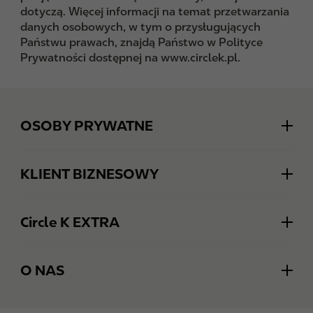
dotyczą. Więcej informacji na temat przetwarzania
danych osobowych, w tym o przysługujących
Państwu prawach, znajdą Państwo w Polityce
Prywatności dostępnej na www.circlek.pl.
Footer
OSOBY PRYWATNE
Promocje
KLIENT BIZNESOWY
Nasze menu
Karty paliwowe
Alergeny i składniki produktów
Circle K EXTRA
Karty paliwowe - formularz
Aplikacja mobilna
O programie
Dostawy hurtowe paliw
O NAS
Płać aplikacją za paliwo
Jak dołączyć?
Współpraca franczyzowa
Circle K Polska