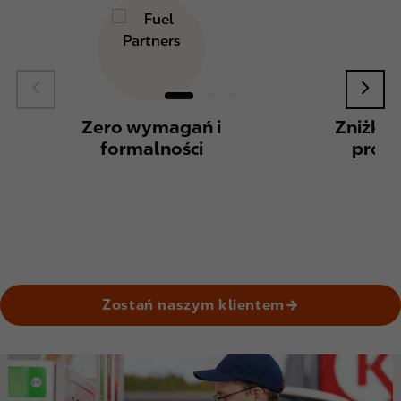
Zero wymagań i
Zniżki n
formalności
produ
Zostań naszym klientem