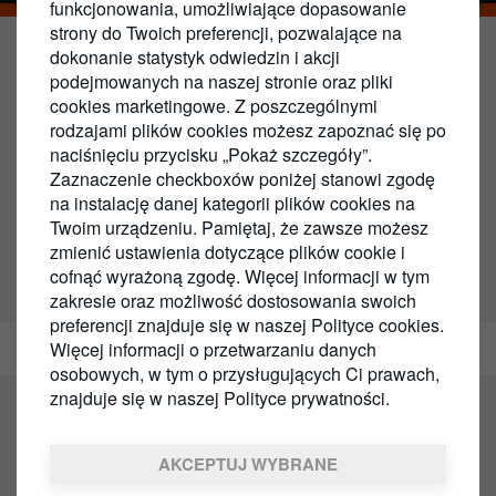
funkcjonowania, umożliwiające dopasowanie
strony do Twoich preferencji, pozwalające na
dokonanie statystyk odwiedzin i akcji
Myjnia samochodowa
podejmowanych na naszej stronie oraz pliki
cookies marketingowe. Z poszczególnymi
Opracowaliśmy programy mycia
rodzajami plików cookies możesz zapoznać się po
naciśnięciu przycisku „Pokaż szczegóły”.
samochodów, aby lepiej dbać o flotę i
Zaznaczenie checkboxów poniżej stanowi zgodę
chronić ją przed wszystkim, z czym musi
na instalację danej kategorii plików cookies na
się zmierzyć podczas zmieniających się
Twoim urządzeniu. Pamiętaj, że zawsze możesz
zmienić ustawienia dotyczące plików cookie i
pór roku w Polsce.
cofnąć wyrażoną zgodę. Więcej informacji w tym
zakresie oraz możliwość dostosowania swoich
preferencji znajduje się w naszej Polityce cookies.
Więcej informacji o przetwarzaniu danych
Myjnia Samochodowa
Biznes
osobowych, w tym o przysługujących Ci prawach,
znajduje się w naszej Polityce prywatności.
Szybkie i łatwe mycie w
AKCEPTUJ WYBRANE
Circle K