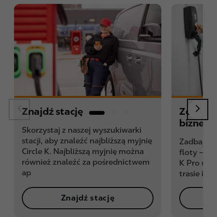
Znajdź stację
Zostań 
biznes
Skorzystaj z naszej wyszukiwarki
stacji, aby znaleźć najbliższą myjnię
Zadbaj nie
Circle K. Najbliższą myjnię można
floty – ja
również znaleźć za pośrednictwem
K Pro utr
ap
trasie i w
Znajdź stację
Wy