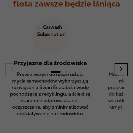
flota zawsze będzie lśniąca
Przyjazne dla środowiska
Wy
Prawie wszystkie nasze usługi
Można wyb
mycia samochodów wykorzystują
różnyc
rozwiązania Swan Ecolabel i wodę
programów
pochodzącą z recyklingu, a ścieki są
do każdej 
starannie odprowadzane i
szczotkowy
oczyszczane, aby zminimalizować
umyć swój
oddziaływanie na środowisko.