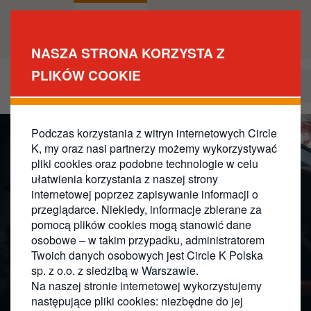
Przejdź
do
Dla Ciebie
DLA
treści
BIZNESU
NASZA STRONA KORZYSTA Z
PLIKÓW COOKIE
Zostań naszym klientem
Business
Main
Navigation
Podczas korzystania z witryn internetowych Circle
K, my oraz nasi partnerzy możemy wykorzystywać
pliki cookies oraz podobne technologie w celu
ułatwienia korzystania z naszej strony
internetowej poprzez zapisywanie informacji o
przeglądarce. Niekiedy, informacje zbierane za
pomocą plików cookies mogą stanowić dane
osobowe – w takim przypadku, administratorem
Twoich danych osobowych jest Circle K Polska
sp. z o.o. z siedzibą w Warszawie.
Na naszej stronie internetowej wykorzystujemy
następujące pliki cookies: niezbędne do jej