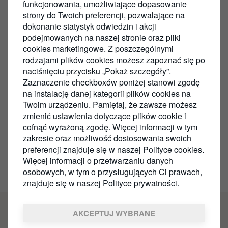
funkcjonowania, umożliwiające dopasowanie
strony do Twoich preferencji, pozwalające na
dokonanie statystyk odwiedzin i akcji
podejmowanych na naszej stronie oraz pliki
Znajdź najbliższą myjnię
Paliwa 
cookies marketingowe. Z poszczególnymi
samochodową
rodzajami plików cookies możesz zapoznać się po
Naszą misj
naciśnięciu przycisku „Pokaż szczegóły”.
najlepszyc
Mamy programy mycia na każdą
Zaznaczenie checkboxów poniżej stanowi zgodę
wydajnych
potrzebę, niezależnie od tego, czy
na instalację danej kategorii plików cookies na
formuł zm
potrzebujesz szybkiego
Twoim urządzeniu. Pamiętaj, że zawsze możesz
celu znac
czyszczenia, czy wysokiej jakości
zmienić ustawienia dotyczące plików cookie i
mycia z dodatkowym
cofnąć wyrażoną zgodę. Więcej informacji w tym
zakresie oraz możliwość dostosowania swoich
Dowiedz się więcej
Do
preferencji znajduje się w naszej Polityce cookies.
Więcej informacji o przetwarzaniu danych
osobowych, w tym o przysługujących Ci prawach,
znajduje się w naszej Polityce prywatności.
Footer
AKCEPTUJ WYBRANE
OSOBY PRYWATNE