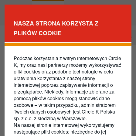
Przejdź
do
Dla Ciebie
DLA
treści
BIZNESU
NASZA STRONA KORZYSTA Z
PLIKÓW COOKIE
Zostań naszym klientem
Business
Main
Navigation
Podczas korzystania z witryn internetowych Circle
K, my oraz nasi partnerzy możemy wykorzystywać
Dziękujemy za udzielenie
pliki cookies oraz podobne technologie w celu
odpowiedzi!
ułatwienia korzystania z naszej strony
internetowej poprzez zapisywanie informacji o
przeglądarce. Niekiedy, informacje zbierane za
pomocą plików cookies mogą stanowić dane
osobowe – w takim przypadku, administratorem
Twoich danych osobowych jest Circle K Polska
sp. z o.o. z siedzibą w Warszawie.
Na naszej stronie internetowej wykorzystujemy
następujące pliki cookies: niezbędne do jej