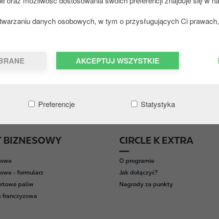
ie oraz możliwość dostosowania swoich preferencji znajduje się w na
zetwarzaniu danych osobowych, w tym o przysługujących Ci prawach, 
D
BRANE
AKCEPTUJ WSZYSTKIE
Preferencje
Statystyka
T BIZNESOWY
CIRCLE K EXTRA
wowe
O programie
owe - formularz
Jak dołączyć?
rtowe paliw
Nagrody za punkty
 franczyzowa