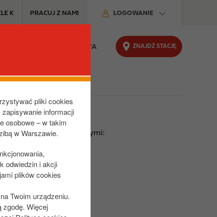
LE K
PRACUJ Z NAMI
LOGOWANIE
ZNAJDŹ STACJĘ
Y I USŁUGI
STREFA KLIENTA
rzystywać pliki cookies
z zapisywanie informacji
ne osobowe – w takim
dzibą w Warszawie.
dyt sprawdza między innymi:​
unkcjonowania,
 odwiedzin i akcji
jami plików cookies
s na Twoim urządzeniu.
ą zgodę. Więcej