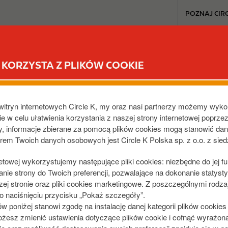
T
POZNAJ CIRC
o
p
b
ZOSTAŃ KLIENTEM
KARTY PALIWOWE
PRODUKT
u
KORZYSTA Z PLIKÓW COOKIE
s
i
rtowe
n
e
witryn internetowych Circle K, my oraz nasi partnerzy możemy wyko
s
e w celu ułatwienia korzystania z naszej strony internetowej poprze
ko z podmiotem posiadającym osobowość prawną (firmą).
dy, informacje zbierane za pomocą plików cookies mogą stanowić da
s
orem Twoich danych osobowych jest Circle K Polska sp. z o.o. z sie
 audytu bezpieczeństwa dla każdego miejsca rozładunku. Au
m
e
netowej wykorzystujemy następujące pliki cookies: niezbędne do jej f
, szerokość placu manewrowego i inne)
n
ie strony do Twoich preferencji, pozwalające na dokonanie statystyk
ka, odpowiednie przyłącze - typ VK50)​
u
j stronie oraz pliki cookies marketingowe. Z poszczególnymi rodza
 naciśnięciu przycisku „Pokaż szczegóły”.
indywidualnie z Przedstawicielem Handlowym.
poniżej stanowi zgodę na instalację danej kategorii plików cookie
żesz zmienić ustawienia dotyczące plików cookie i cofnąć wyrażon
dres
paliwa@circlekeurope.com