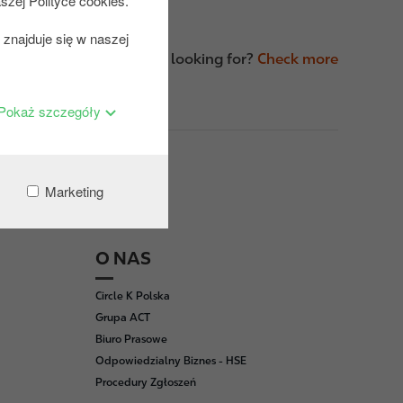
szej Polityce cookies.
znajduje się w naszej
idn't find what you were looking for?
Check more
Pokaż szczegóły
Marketing
O NAS
Circle K Polska
Grupa ACT
Biuro Prasowe
Odpowiedzialny Biznes - HSE
Procedury Zgłoszeń