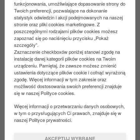
funkcjonowania, umożliwiające dopasowanie strony do
Twoich preferencji, pozwalające na dokonanie
W przypadku karty Easy Card:​
statystyk odwiedzin i akcji podejmowanych na naszej
stronie oraz pliki cookies marketingowe. Z
Faktury wystawiane są raz w miesiącu​
poszczególnymi rodzajami plików cookies możesz
Faktury dostępne są do pobrania w formie
zapoznać się po naciśnięciu przycisku „Pokaż
elektronicznej na portalu klienta​
szczegóły”.
Zaznaczenie checkboxów poniżej stanowi zgodę na
​Faktury dostępne są do pobrania na portalu od 5
.
instalację danej kategorii plików cookies na Twoim
dnia roboczego
po zakończeniu okresu
urządzeniu. Pamiętaj, że zawsze możesz zmienić
rozliczeniowego.​
ustawienia dotyczące plików cookie i cofnąć wyrażoną
zgodę. Więcej informacji w tym zakresie oraz
możliwość dostosowania swoich preferencji znajduje
się w naszej Polityce cookies.
FORMULARZ KONTAKTOWY
Więcej informacji o przetwarzaniu danych osobowych,
w tym o przysługujących Ci prawach, znajduje się w
Czy artykuł był pomocny?:
naszej Polityce prywatności.
TAK
NIE
AKCEPTUJ WYBRANE