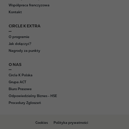
Współpraca franczyzowa
Kontakt
CIRCLE K EXTRA
O programie
Jak dołączyć?
Nagrody za punkty
O NAS
Circle K Polska
Grupa ACT
Biuro Prasowe
Odpowiedzialny Biznes - HSE
Procedury Zgłoszeń
B
Cookies
Polityka prywatności
o