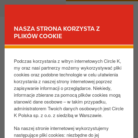
P
B
DLA CIEBIE
DLA BIZNESU
r
u
z
s
e
i
NASZA STRONA KORZYSTA Z
j
n
PLIKÓW COOKIE
ZNAJDŹ STACJĘ
d
e
ź
s
Jakie są opcje fakturowania?​
d
s
Podczas korzystania z witryn internetowych Circle K,
o
my oraz nasi partnerzy możemy wykorzystywać pliki
t
W przypadku karty Circle K Polska/Circle K Europe:​
cookies oraz podobne technologie w celu ułatwienia
r
korzystania z naszej strony internetowej poprzez
e
Faktury za transakcje krajowe mogą być
zapisywanie informacji o przeglądarce. Niekiedy,
ś
wystawiane co tydzień, co dwa tygodnie lub w
informacje zbierane za pomocą plików cookies mogą
c
zależności od indywidualnych ustaleń​
stanowić dane osobowe – w takim przypadku,
i
administratorem Twoich danych osobowych jest Circle
Faktury za transakcje międzynarodowe
K Polska sp. z o.o. z siedzibą w Warszawie.
wystawiane są raz w miesiącu​
Faktury dostępne są do pobrania w formie
Na naszej stronie internetowej wykorzystujemy
elektronicznej na Portalu Klienta lub wysyłane
następujące pliki cookies: niezbędne do jej
pocztą w formie papierowej​.