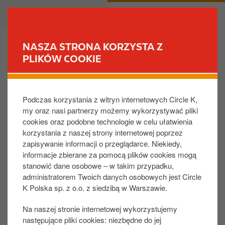
P
B
DLA CIEBIE
DLA BIZNESU
r
u
z
s
e
i
NASZA STRONA KORZYSTA Z
j
n
PLIKÓW COOKIE
ZNAJDŹ STACJĘ
d
e
ź
s
Czy mogę anulować zakup Kart podarunkowych
d
s
Circle K?
Podczas korzystania z witryn internetowych Circle K,
o
my oraz nasi partnerzy możemy wykorzystywać pliki
t
cookies oraz podobne technologie w celu ułatwienia
r
Można anulować tylko te zamówienia, które są
korzystania z naszej strony internetowej poprzez
e
zapisane jako „
wersja robocza
” lub mają status
zapisywanie informacji o przeglądarce. Niekiedy,
ś
„
nieudane
”. Jeśli zamówienie ma status „oczekujące”
informacje zbierane za pomocą plików cookies mogą
c
lub „zrealizowane”, jest obecnie przetwarzane lub
stanowić dane osobowe – w takim przypadku,
i
zostało już przetworzone, a karty podarunkowe
administratorem Twoich danych osobowych jest Circle
zostały stworzone. Zawsze służymy pomocą, prosimy
K Polska sp. z o.o. z siedzibą w Warszawie.
o kontakt z
Biurem Obsługi Klienta Circle K
.
Na naszej stronie internetowej wykorzystujemy
następujące pliki cookies: niezbędne do jej