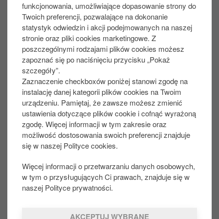
funkcjonowania, umożliwiające dopasowanie strony do
Czy artykuł był pomocny?:
Twoich preferencji, pozwalające na dokonanie
statystyk odwiedzin i akcji podejmowanych na naszej
TAK
NIE
stronie oraz pliki cookies marketingowe. Z
poszczególnymi rodzajami plików cookies możesz
zapoznać się po naciśnięciu przycisku „Pokaż
Didn't find what you were looking for?
Check more
szczegóły”.
Zaznaczenie checkboxów poniżej stanowi zgodę na
instalację danej kategorii plików cookies na Twoim
Udostępnij na:
urządzeniu. Pamiętaj, że zawsze możesz zmienić
ustawienia dotyczące plików cookie i cofnąć wyrażoną
zgodę. Więcej informacji w tym zakresie oraz
możliwość dostosowania swoich preferencji znajduje
OSOBY PRYWATNE
F
się w naszej Polityce cookies.
o
Promocje
o
Więcej informacji o przetwarzaniu danych osobowych,
Nasze menu
w tym o przysługujących Ci prawach, znajduje się w
t
Alergeny i składniki produktów
naszej Polityce prywatności.
e
Aplikacja mobilna
r
Płać aplikacją za paliwo
AKCEPTUJ WYBRANE