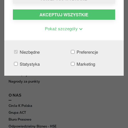
KLIENT BIZNESOWY
AKCEPTUJ WSZYSTKIE
Karty paliwowe
Karty paliwowe - formularz
Pokaż szczegóły
Dostawy hurtowe paliw
Współpraca franczyzowa
Kontakt
Niezbędne
Preferencje
CIRCLE K EXTRA
Statystyka
Marketing
O programie
Jak dołączyć?
Nagrody za punkty
O NAS
Circle K Polska
Grupa ACT
Biuro Prasowe
Odpowiedzialny Biznes - HSE